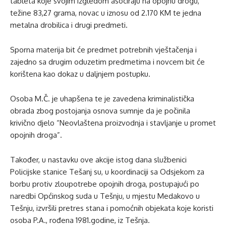
tableta koje svojim izgledom asociraju na opojnu drogu,
težine 83,27 grama, novac u iznosu od 2.170 KM te jedna
metalna drobilica i drugi predmeti.
Sporna materija bit će predmet potrebnih vještačenja i
zajedno sa drugim oduzetim predmetima i novcem bit će
korištena kao dokaz u daljnjem postupku.
Osoba M.Č. je uhapšena te je zavedena kriminalistička
obrada zbog postojanja osnova sumnje da je počinila
krivično djelo “Neovlaštena proizvodnja i stavljanje u promet
opojnih droga”.
Također, u nastavku ove akcije istog dana službenici
Policijske stanice Tešanj su, u koordinaciji sa Odsjekom za
borbu protiv zloupotrebe opojnih droga, postupajući po
naredbi Općinskog suda u Tešnju, u mjestu Medakovo u
Tešnju, izvršili pretres stana i pomoćnih objekata koje koristi
osoba P.A., rođena 1981.godine, iz Tešnja.