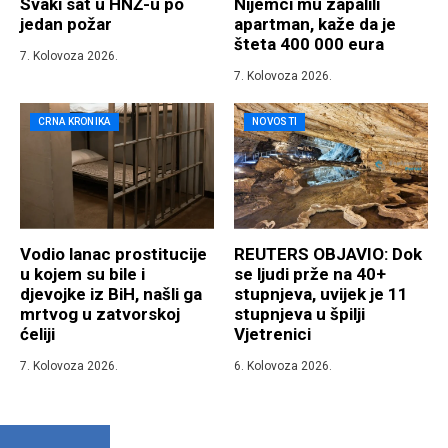
Svaki sat u HNŽ-u po
Nijemci mu zapalili
jedan požar
apartman, kaže da je
šteta 400 000 eura
7. Kolovoza 2026.
7. Kolovoza 2026.
CRNA KRONIKA
NOVOSTI
Vodio lanac prostitucije
REUTERS OBJAVIO: Dok
u kojem su bile i
se ljudi prže na 40+
djevojke iz BiH, našli ga
stupnjeva, uvijek je 11
mrtvog u zatvorskoj
stupnjeva u špilji
ćeliji
Vjetrenici
7. Kolovoza 2026.
6. Kolovoza 2026.