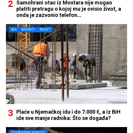
Samohrani otac iz Mostara nije mogao
platiti pretragu o kojoj mu je ovisio život, a
onda je zazvonio telefon…
BIH
NOVOSTI
SVIJET
Plaće u Njemačkoj idu i do 7.000 €, a iz BiH
ide sve manje radnika: Što se događa?
STUDENTSKE NOVOSTI