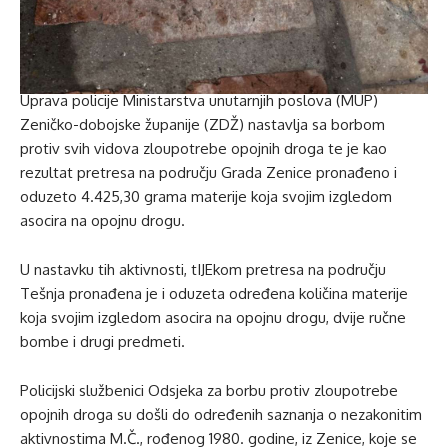
Uprava policije Ministarstva unutarnjih poslova (MUP)
Zeničko-dobojske županije (ZDŽ) nastavlja sa borbom
protiv svih vidova zloupotrebe opojnih droga te je kao
rezultat pretresa na području Grada Zenice pronađeno i
oduzeto 4.425,30 grama materije koja svojim izgledom
asocira na opojnu drogu.
U nastavku tih aktivnosti, tIJEkom pretresa na području
Tešnja pronađena je i oduzeta određena količina materije
koja svojim izgledom asocira na opojnu drogu, dvije ručne
bombe i drugi predmeti.
Policijski službenici Odsjeka za borbu protiv zloupotrebe
opojnih droga su došli do određenih saznanja o nezakonitim
aktivnostima M.Č., rođenog 1980. godine, iz Zenice, koje se