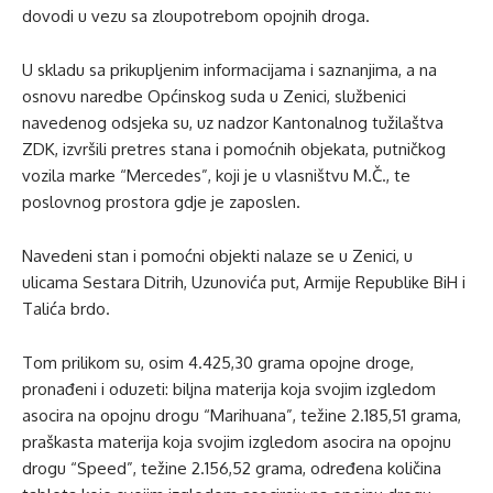
dovodi u vezu sa zloupotrebom opojnih droga.
U skladu sa prikupljenim informacijama i saznanjima, a na
osnovu naredbe Općinskog suda u Zenici, službenici
navedenog odsjeka su, uz nadzor Kantonalnog tužilaštva
ZDK, izvršili pretres stana i pomoćnih objekata, putničkog
vozila marke “Mercedes”, koji je u vlasništvu M.Č., te
poslovnog prostora gdje je zaposlen.
Navedeni stan i pomoćni objekti nalaze se u Zenici, u
ulicama Sestara Ditrih, Uzunovića put, Armije Republike BiH i
Talića brdo.
Tom prilikom su, osim 4.425,30 grama opojne droge,
pronađeni i oduzeti: biljna materija koja svojim izgledom
asocira na opojnu drogu “Marihuana”, težine 2.185,51 grama,
praškasta materija koja svojim izgledom asocira na opojnu
drogu “Speed”, težine 2.156,52 grama, određena količina