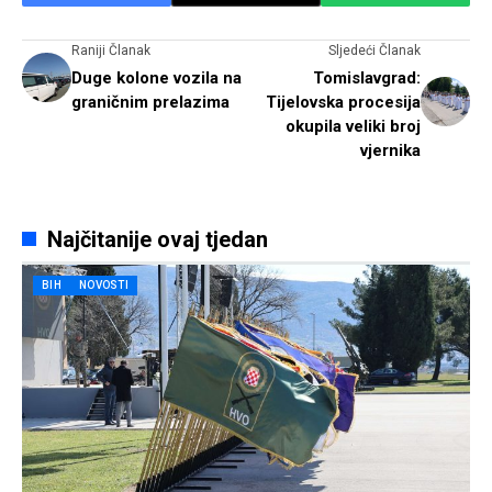
Raniji Članak
Sljedeći Članak
Duge kolone vozila na
Tomislavgrad:
graničnim prelazima
Tijelovska procesija
okupila veliki broj
vjernika
Najčitanije ovaj tjedan
BIH
NOVOSTI