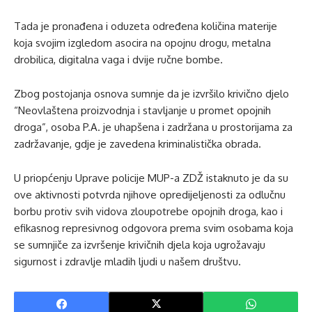
Tada je pronađena i oduzeta određena količina materije
koja svojim izgledom asocira na opojnu drogu, metalna
drobilica, digitalna vaga i dvije ručne bombe.
Zbog postojanja osnova sumnje da je izvršilo krivično djelo
“Neovlaštena proizvodnja i stavljanje u promet opojnih
droga”, osoba P.A. je uhapšena i zadržana u prostorijama za
zadržavanje, gdje je zavedena kriminalistička obrada.
U priopćenju Uprave policije MUP-a ZDŽ istaknuto je da su
ove aktivnosti potvrda njihove opredijeljenosti za odlučnu
borbu protiv svih vidova zloupotrebe opojnih droga, kao i
efikasnog represivnog odgovora prema svim osobama koja
se sumnjiče za izvršenje krivičnih djela koja ugrožavaju
sigurnost i zdravlje mladih ljudi u našem društvu.