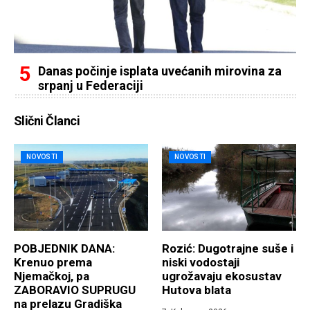
Danas počinje isplata uvećanih mirovina za
srpanj u Federaciji
Slični Članci
NOVOSTI
NOVOSTI
POBJEDNIK DANA:
Rozić: Dugotrajne suše i
Krenuo prema
niski vodostaji
Njemačkoj, pa
ugrožavaju ekosustav
ZABORAVIO SUPRUGU
Hutova blata
na prelazu Gradiška