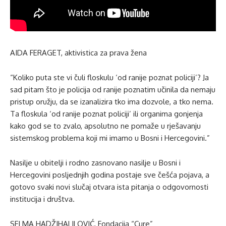
AIDA FERAGET, aktivistica za prava žena
“Koliko puta ste vi čuli floskulu ‘od ranije poznat policiji’? Ja
sad pitam što je policija od ranije poznatim učinila da nemaju
pristup oružju, da se izanalizira tko ima dozvole, a tko nema.
Ta floskula ‘od ranije poznat policiji’ ili organima gonjenja
kako god se to zvalo, apsolutno ne pomaže u rješavanju
sistemskog problema koji mi imamo u Bosni i Hercegovini.”
Nasilje u obitelji i rodno zasnovano nasilje u Bosni i
Hercegovini posljednjih godina postaje sve češća pojava, a
gotovo svaki novi slučaj otvara ista pitanja o odgovornosti
institucija i društva.
SELMA HADŽIHALILOVIĆ, Fondacija “Cure”