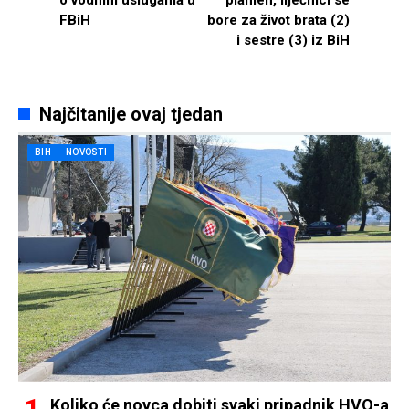
FBiH
bore za život brata (2)
i sestre (3) iz BiH
Najčitanije ovaj tjedan
BIH
NOVOSTI
Koliko će novca dobiti svaki pripadnik HVO-a