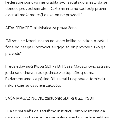
Federacije ponovo nije uradila svoj zadatak u smislu da se
donesu provedbeni akti. Dakle mi imamo sad bolji pravni
okvir ali možemo reći da se on ne provodi.”
AIDA FERAGET, aktivistica za prava žena
“Mi smo se izborili nakon ne znam koliko za zakon o zaštiti
žena od nasilja u porodici, ali gdje se on provodi? Tko ga
provodi?”
Predsjedavajući Kluba SDP-a BiH Saša Magazinović zatražio
je da se u dnevni red sjednice Zastupničkog doma
Parlamentarne skupštine BiH uvrsti i rasprava o femicidu,
nakon koje su usvojeni zaključci.
SAŠA MAGAZINOVIĆ, zastupnik SDP-a u ZD PSBiH
“Da se svi slažu da zadužimo instituciju ombudsmena da
napravi ono što se zove specijalni izvještaj o retrospektnoj