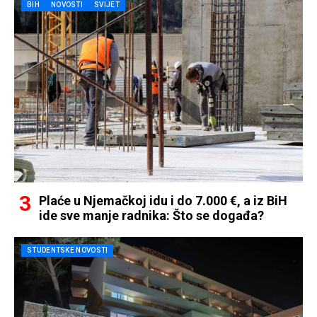
BIH
NOVOSTI
SVIJET
Plaće u Njemačkoj idu i do 7.000 €, a iz BiH
ide sve manje radnika: Što se događa?
STUDENTSKE NOVOSTI