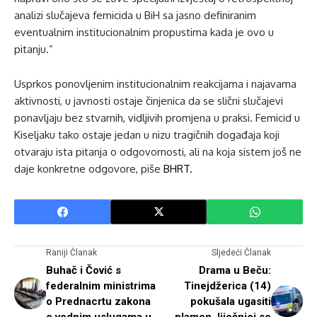
analizi slučajeva femicida u BiH sa jasno definiranim
eventualnim institucionalnim propustima kada je ovo u
pitanju.”
Usprkos ponovljenim institucionalnim reakcijama i najavama
aktivnosti, u javnosti ostaje činjenica da se slični slučajevi
ponavljaju bez stvarnih, vidljivih promjena u praksi. Femicid u
Kiseljaku tako ostaje jedan u nizu tragičnih događaja koji
otvaraju ista pitanja o odgovornosti, ali na koja sistem još ne
daje konkretne odgovore, piše
BHRT.
Raniji Članak
Sljedeći Članak
Buhač i Čović s
Drama u Beču:
federalnim ministrima
Tinejdžerica (14)
o Prednacrtu zakona
pokušala ugasiti
o vodnim uslugama u
plamen, liječnici se