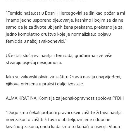
“Femicid nažalost u Bosni i Hercegovini se širi kao požar, a mi
imamo jedno usporeno djelovanje, kasnimo i bojim se da ne
samo da je za živote ubijenih žena prekasno, prekasno je za
jedno kompletno društvo koje je normaliziralo pojavu
femicida u našoj svakodnevici.”
Učestali slučajevi nasilja i femicida, građanima sve više
stvaraju osjećaj nesigurnosti.
Iako su zakonski okviri za zaštitu žrtava nasilja unaprijeđeni,
njihova primjena u praksi i dalje izostaje.
ALMA KRATINA, Komisija za jednakopravnost spolova PFBiH
“Dugo smo čekali potpuni pravni okvir zaštite žrtava nasilja,
novi zakon o zaštiti žrtava u obitelji, izmjene i dopune
krivičnog zakona, onda kada smo to konačno usvojili Vlada