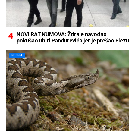
NOVI RAT KUMOVA: Ždrale navodno
pokušao ubiti Pandurevića jer je prešao Elezu
REGIJA