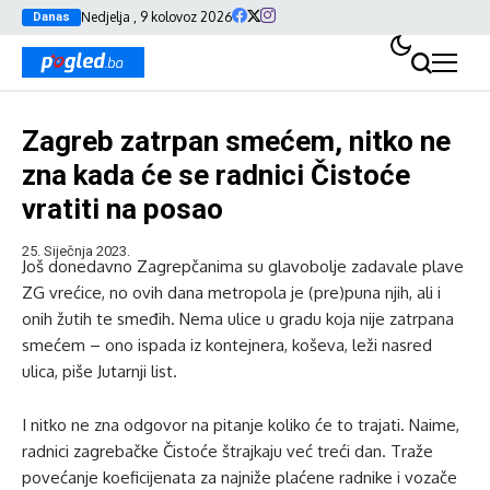
Nedjelja , 9 kolovoz 2026
Danas
Zagreb zatrpan smećem, nitko ne
zna kada će se radnici Čistoće
vratiti na posao
25. Siječnja 2023.
Još donedavno Zagrepčanima su glavobolje zadavale plave
ZG vrećice, no ovih dana metropola je (pre)puna njih, ali i
onih žutih te smeđih. Nema ulice u gradu koja nije zatrpana
smećem – ono ispada iz kontejnera, koševa, leži nasred
ulica, piše Jutarnji list.
I nitko ne zna odgovor na pitanje koliko će to trajati. Naime,
radnici zagrebačke Čistoće štrajkaju već treći dan. Traže
povećanje koeficijenata za najniže plaćene radnike i vozače