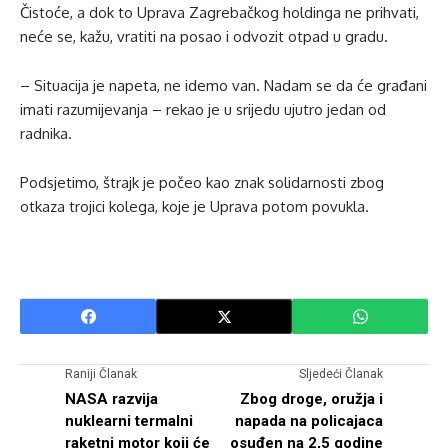
Čistoće, a dok to Uprava Zagrebačkog holdinga ne prihvati,
neće se, kažu, vratiti na posao i odvozit otpad u gradu.
– Situacija je napeta, ne idemo van. Nadam se da će građani
imati razumijevanja – rekao je u srijedu ujutro jedan od
radnika.
Podsjetimo, štrajk je počeo kao znak solidarnosti zbog
otkaza trojici kolega, koje je Uprava potom povukla.
Raniji Članak
Sljedeći Članak
NASA razvija
Zbog droge, oružja i
nuklearni termalni
napada na policajaca
raketni motor koji će
osuđen na 2,5 godine