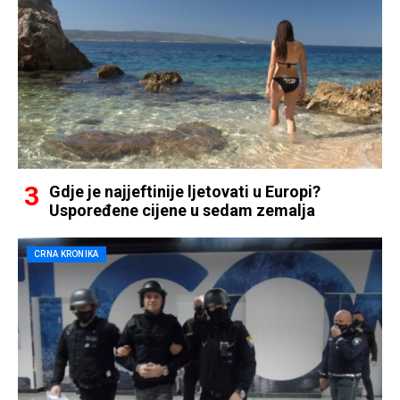
Gdje je najjeftinije ljetovati u Europi?
Uspoređene cijene u sedam zemalja
CRNA KRONIKA