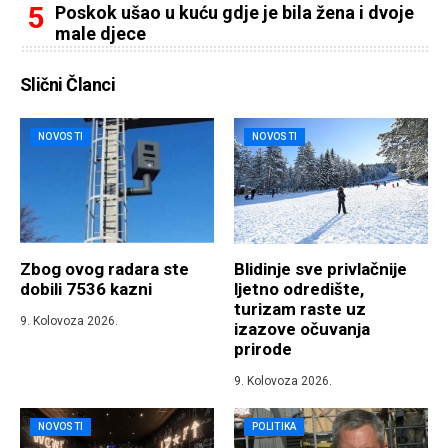
Poskok ušao u kuću gdje je bila žena i dvoje
male djece
Slični Članci
NOVOSTI
NOVOSTI
Zbog ovog radara ste
Blidinje sve privlačnije
dobili 7536 kazni
ljetno odredište,
turizam raste uz
9. Kolovoza 2026.
izazove očuvanja
prirode
9. Kolovoza 2026.
NOVOSTI
POLITIKA