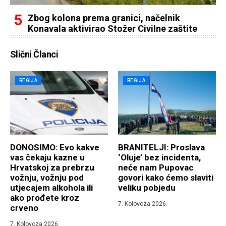
Zbog kolona prema granici, načelnik
Konavala aktivirao Stožer Civilne zaštite
Slični Članci
REGIJA
REGIJA
DONOSIMO: Evo kakve
BRANITELJI: Proslava
vas čekaju kazne u
‘Oluje’ bez incidenta,
Hrvatskoj za prebrzu
neće nam Pupovac
vožnju, vožnju pod
govori kako ćemo slaviti
utjecajem alkohola ili
veliku pobjedu
ako prođete kroz
7. Kolovoza 2026.
crveno
7. Kolovoza 2026.