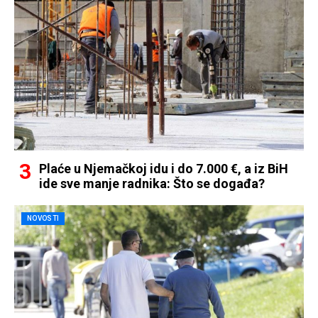
Plaće u Njemačkoj idu i do 7.000 €, a iz BiH
ide sve manje radnika: Što se događa?
NOVOSTI