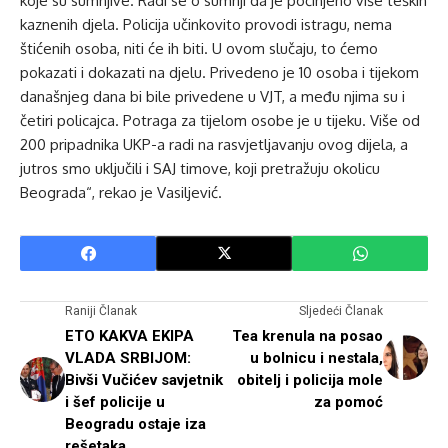
koje su sumnjive. Radi se o sumnji da je počinjeno više teških
kaznenih djela. Policija učinkovito provodi istragu, nema
štićenih osoba, niti će ih biti. U ovom slučaju, to ćemo
pokazati i dokazati na djelu. Privedeno je 10 osoba i tijekom
današnjeg dana bi bile privedene u VJT, a među njima su i
četiri policajca. Potraga za tijelom osobe je u tijeku. Više od
200 pripadnika UKP-a radi na rasvjetljavanju ovog dijela, a
jutros smo uključili i SAJ timove, koji pretražuju okolicu
Beograda“, rekao je Vasiljević.
Raniji Članak
Sljedeći Članak
ETO KAKVA EKIPA
Tea krenula na posao
VLADA SRBIJOM:
u bolnicu i nestala,
Bivši Vučićev savjetnik
obitelj i policija mole
i šef policije u
za pomoć
Beogradu ostaje iza
rešetaka