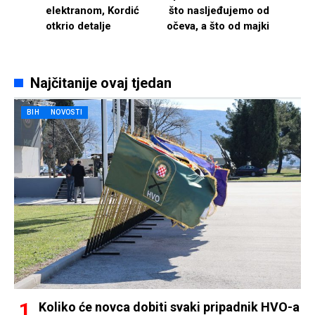
elektranom, Kordić
što nasljeđujemo od
otkrio detalje
očeva, a što od majki
Najčitanije ovaj tjedan
BIH
NOVOSTI
Koliko će novca dobiti svaki pripadnik HVO-a