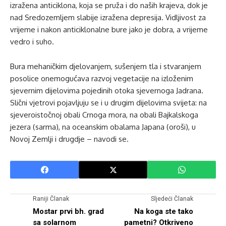
izražena anticiklona, koja se pruža i do naših krajeva, dok je
nad Sredozemljem slabije izražena depresija. Vidljivost za
vrijeme i nakon anticiklonalne bure jako je dobra, a vrijeme
vedro i suho.
Bura mehaničkim djelovanjem, sušenjem tla i stvaranjem
posolice onemogućava razvoj vegetacije na izloženim
sjevernim dijelovima pojedinih otoka sjevernoga Jadrana.
Slični vjetrovi pojavljuju se i u drugim dijelovima svijeta: na
sjeveroistočnoj obali Crnoga mora, na obali Bajkalskoga
jezera (sarma), na oceanskim obalama Japana (oroši), u
Novoj Zemlji i drugdje – navodi se.
Raniji Članak
Sljedeći Članak
Mostar prvi bh. grad
Na koga ste tako
sa solarnom
pametni? Otkriveno