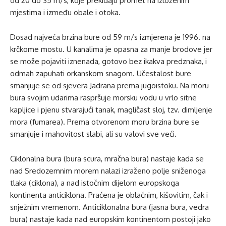
od 20 do 35 m/s, koje prekidaju promet na izloženim
mjestima i između obale i otoka.
Dosad najveća brzina bure od 59 m/s izmjerena je 1996. na
krčkome mostu. U kanalima je opasna za manje brodove jer
se može pojaviti iznenada, gotovo bez ikakva predznaka, i
odmah zapuhati orkanskom snagom. Učestalost bure
smanjuje se od sjevera Jadrana prema jugoistoku. Na moru
bura svojim udarima raspršuje morsku vodu u vrlo sitne
kapljice i pjenu stvarajući tanak, magličast sloj, tzv. dimljenje
mora (fumarea). Prema otvorenom moru brzina bure se
smanjuje i mahovitost slabi, ali su valovi sve veći.
Ciklonalna bura (bura scura, mračna bura) nastaje kada se
nad Sredozemnim morem nalazi izraženo polje sniženoga
tlaka (ciklona), a nad istočnim dijelom europskoga
kontinenta anticiklona. Praćena je oblačnim, kišovitim, čak i
snježnim vremenom. Anticiklonalna bura (jasna bura, vedra
bura) nastaje kada nad europskim kontinentom postoji jako