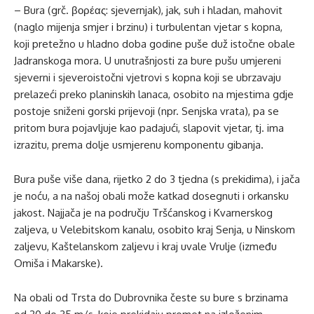
– Bura (grč. βορέας: sjevernjak), jak, suh i hladan, mahovit
(naglo mijenja smjer i brzinu) i turbulentan vjetar s kopna,
koji pretežno u hladno doba godine puše duž istočne obale
Jadranskoga mora. U unutrašnjosti za bure pušu umjereni
sjeverni i sjeveroistočni vjetrovi s kopna koji se ubrzavaju
prelazeći preko planinskih lanaca, osobito na mjestima gdje
postoje sniženi gorski prijevoji (npr. Senjska vrata), pa se
pritom bura pojavljuje kao padajući, slapovit vjetar, tj. ima
izrazitu, prema dolje usmjerenu komponentu gibanja.
Bura puše više dana, rijetko 2 do 3 tjedna (s prekidima), i jača
je noću, a na našoj obali može katkad dosegnuti i orkansku
jakost. Najjača je na području Tršćanskog i Kvarnerskog
zaljeva, u Velebitskom kanalu, osobito kraj Senja, u Ninskom
zaljevu, Kaštelanskom zaljevu i kraj uvale Vrulje (između
Omiša i Makarske).
Na obali od Trsta do Dubrovnika česte su bure s brzinama