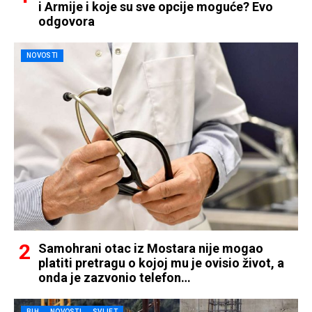
i Armije i koje su sve opcije moguće? Evo
odgovora
NOVOSTI
Samohrani otac iz Mostara nije mogao
platiti pretragu o kojoj mu je ovisio život, a
onda je zazvonio telefon…
BIH
NOVOSTI
SVIJET