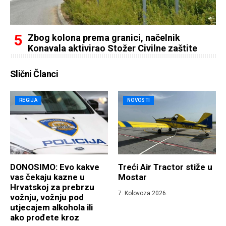
Zbog kolona prema granici, načelnik
Konavala aktivirao Stožer Civilne zaštite
Slični Članci
REGIJA
NOVOSTI
DONOSIMO: Evo kakve
Treći Air Tractor stiže u
vas čekaju kazne u
Mostar
Hrvatskoj za prebrzu
7. Kolovoza 2026.
vožnju, vožnju pod
utjecajem alkohola ili
ako prođete kroz