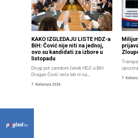
KAKO IZGLEDAJU LISTE HDZ-a
Miliju
BiH: Čović nije niti na jednoj,
prijav
ovo su kandidati za izbore u
Zloupo
listopadu
Transpar
Drugi put zaredom čelnik HDZ-a BiH
upozora
Dragan Čović neće biti ni na...
zabiljež
7. Kolovo
7. Kolovoza 2026.