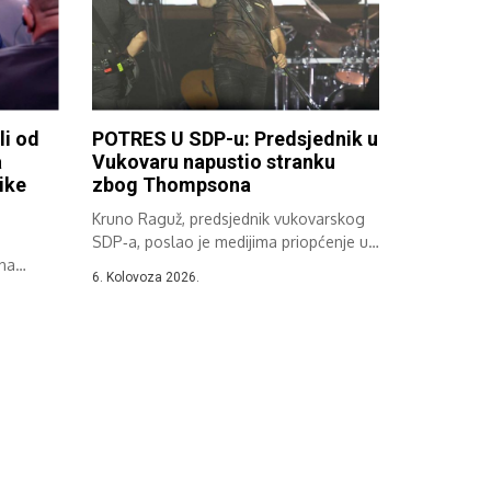
li od
POTRES U SDP-u: Predsjednik u
a
Vukovaru napustio stranku
ike
zbog Thompsona
Kruno Raguž, predsjednik vukovarskog
SDP‑a, poslao je medijima priopćenje u
ena
kojem je...
6. Kolovoza 2026.