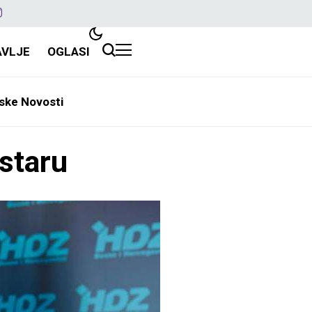
AVLJE
OGLASI
ske Novosti
staru