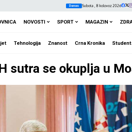
Subota , 8 kolovoz 2026
Danas
OVNICA
NOVOSTI
SPORT
MAGAZIN
ZDR
jet
Tehnologija
Znanost
Crna Kronika
Student
 sutra se okuplja u Mo