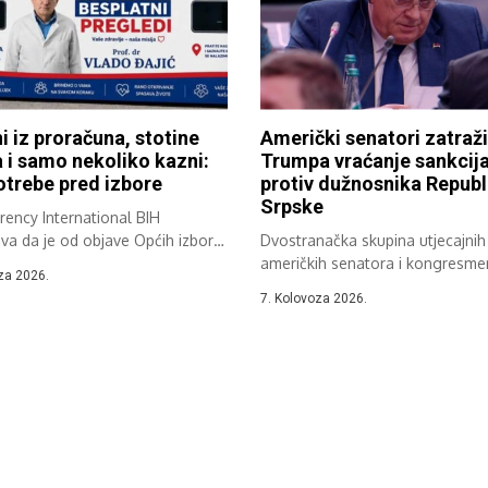
ni iz proračuna, stotine
Američki senatori zatraži
a i samo nekoliko kazni:
Trumpa vraćanje sankcij
trebe pred izbore
protiv dužnosnika Republ
Srpske
ency International BIH
va da je od objave Općih izbora
Dvostranačka skupina utjecajnih
eno oko...
američkih senatora i kongresm
za 2026.
zatražila je od administracije
7. Kolovoza 2026.
američkog...