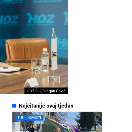
HDZ BIH/Dragan Čović
Najčitanije ovaj tjedan
BIH
NOVOSTI