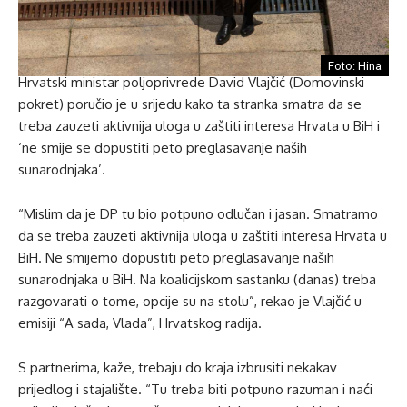
Foto: Hina
Hrvatski ministar poljoprivrede David Vlajčić (Domovinski
pokret) poručio je u srijedu kako ta stranka smatra da se
treba zauzeti aktivnija uloga u zaštiti interesa Hrvata u BiH i
‘ne smije se dopustiti peto preglasavanje naših
sunarodnjaka’.
“Mislim da je DP tu bio potpuno odlučan i jasan. Smatramo
da se treba zauzeti aktivnija uloga u zaštiti interesa Hrvata u
BiH. Ne smijemo dopustiti peto preglasavanje naših
sunarodnjaka u BiH. Na koalicijskom sastanku (danas) treba
razgovarati o tome, opcije su na stolu”, rekao je Vlajčić u
emisiji “A sada, Vlada”, Hrvatskog radija.
S partnerima, kaže, trebaju do kraja izbrusiti nekakav
prijedlog i stajalište. “Tu treba biti potpuno razuman i naći