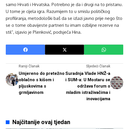
samo Hrvati i Hrvatska. Potrebno je da i drugi na to pristanu.
U tome je cijela igra. Razumijem to u smislu političkog
profiliranja, metodološki baš da se izlazi javno prije nego što
se o tome obavijeste partneri tu imam ozbiljne rezerve na
stil”, izjavio je Plenković, podsjeća Hina.
Raniji Članak
Sljedeći Članak
Umjereno do pretežno
Suradnja Vlade HNŽ-a
oblačno s kišom i
i SUM-a: U Mostaru se
pljuskovima s
održava forum o
grmljavinom
mladim istraživačima i
inovacijama
Najčitanije ovaj tjedan