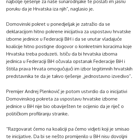
najbolje rješenje za naše sunarodnjake te poslati im jasnu
poruku da je Hrvatska iza njih”, naglasio je.
Domovinski pokret u ponedjeljak je zatražio da se
deklaracijom hitno pokrene inicijativa za uspostavu hrvatske
izborne jedinice u Federaciji BiH i da se unutar vladajuće
koalicije hitno postigne dogovor o konkretnim koracima koje
Hrvatska treba poduzeti. Ističu da bi hrvatska izborna
jedinica u Federaciji BiH očuvala opstanak Federacije BiH i
štitila prava Hrvata omogućujući im izbor legitimnih hrvatskih
predstavnika te da je takvo rješenje „jednostavno izvedivo”.
Premijer Andrej Plenković je potom ustvrdio da o inicijativi
Domovinskog pokreta za uspostavu hrvatske izborne
jedinice u BiH nije bio obaviješten te ocijenio da je riječ o
političkom profiliranju stranke.
“Razgovarat ćemo na koaliciji pa ćemo vidjeti koji je smisao
te inicijative. Da bi se nešto promijenilo u BiH nisu dovoljni