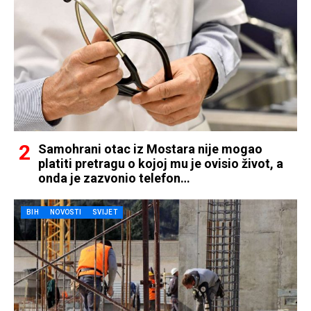
Samohrani otac iz Mostara nije mogao
platiti pretragu o kojoj mu je ovisio život, a
onda je zazvonio telefon…
BIH
NOVOSTI
SVIJET