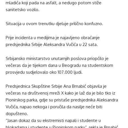
mladića koji pada na asfalt, a nedugo potom stiže
sanitetsko vozilo.
Situacija u ovom trenutku djeluje prilično konfuzno.
Prije incidenta u medijima je najavljeno obraćanje
predsjednika Srbije Aleksandra Vučića u 22 sata.
Srbijansko ministarstvo unutarnjih poslova priopćilo je
večeras da je tijekom dana u Beogradu na studentskom
prosvjedu sudjelovalo oko 107.000 ljudi.
Predsjednica Skupštine Srbije Ana Brnabić objavila je
večeras na društvenoj mreži X kako je laž da je bilo tko iz
Pionirskog parka, gdje su pristaše predsjednika Aleksandra
Vučića, napao nekoga i poručila da nasilje neće biti
dopušteno.
“Jasan dokaz da su ekstremisti napali i studente u
blokadama i studente u Pionirskom parku”, rekla je Brnabić.