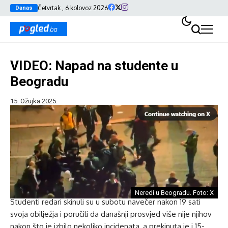
Četvrtak , 6 kolovoz 2026
Danas
VIDEO: Napad na studente u
Beogradu
15. Ožujka 2025.
Neredi u Beogradu. Foto: X
Studenti redari skinuli su u subotu navečer nakon 19 sati
svoja obilježja i poručili da današnji prosvjed više nije njihov
nakon što je izbilo nekoliko incidenata, a prekinuta je i 15-