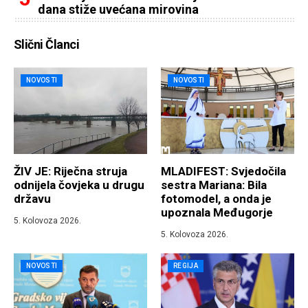
dana stiže uvećana mirovina
Slični Članci
NOVOSTI
NOVOSTI
ŽIV JE: Riječna struja
MLADIFEST: Svjedočila
odnijela čovjeka u drugu
sestra Mariana: Bila
državu
fotomodel, a onda je
upoznala Međugorje
5. Kolovoza 2026.
5. Kolovoza 2026.
NOVOSTI
REGIJA