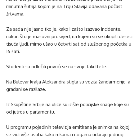
minutna šutnja kojom je na Trgu Slavija odavana počast
žrtvama.
Za sada nije jasno tko je, kako i zašto izazvao incidente,
nakon što je masovni prosvjed, na kojem su se okupili deseci
tisuća ljudi, mirno ušao u četvrti sat od službenog početka u
16 sati.
Studenti su odlučili povući se na svoje fakultete.
Na Bulevar kralja Aleksandra stigla su vozila žandarmerije, a
građani se razilaze.
Iz Skupštine Srbije na ulice su izišle policijske snage koje su
od jutros u parlamentu.
U programu pojedinih televizija emitirana je snimka na kojoj
se vidi više osoba kako rukama i nogama udaraju jednog