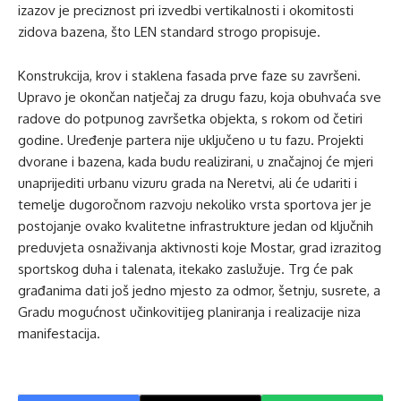
izazov je preciznost pri izvedbi vertikalnosti i okomitosti
zidova bazena, što LEN standard strogo propisuje.
Konstrukcija, krov i staklena fasada prve faze su završeni.
Upravo je okončan natječaj za drugu fazu, koja obuhvaća sve
radove do potpunog završetka objekta, s rokom od četiri
godine. Uređenje partera nije uključeno u tu fazu. Projekti
dvorane i bazena, kada budu realizirani, u značajnoj će mjeri
unaprijediti urbanu vizuru grada na Neretvi, ali će udariti i
temelje dugoročnom razvoju nekoliko vrsta sportova jer je
postojanje ovako kvalitetne infrastrukture jedan od ključnih
preduvjeta osnaživanja aktivnosti koje Mostar, grad izrazitog
sportskog duha i talenata, itekako zaslužuje. Trg će pak
građanima dati još jedno mjesto za odmor, šetnju, susrete, a
Gradu mogućnost učinkovitijeg planiranja i realizacije niza
manifestacija.