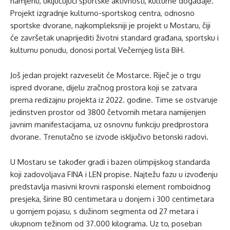
namjenu, uključujući sportske aktivnosti, kulturne događaje.
Projekt izgradnje kulturno-sportskog centra, odnosno
sportske dvorane, najkompleksniji je projekt u Mostaru, čiji
će završetak unaprijediti životni standard građana, sportsku i
kulturnu ponudu, donosi portal Večernjeg lista BiH.
Još jedan projekt razveselit će Mostarce. Riječ je o trgu
ispred dvorane, dijelu zračnog prostora koji se zatvara
prema redizajnu projekta iz 2022. godine. Time se ostvaruje
jedinstven prostor od 3800 četvornih metara namijenjen
javnim manifestacijama, uz osnovnu funkciju predprostora
dvorane. Trenutačno se izvode isključivo betonski radovi.
U Mostaru se također gradi i bazen olimpijskog standarda
koji zadovoljava FINA i LEN propise. Najtežu fazu u izvođenju
predstavlja masivni krovni rasponski element romboidnog
presjeka, širine 80 centimetara u donjem i 300 centimetara
u gornjem pojasu, s dužinom segmenta od 27 metara i
ukupnom težinom od 37.000 kilograma. Uz to, poseban