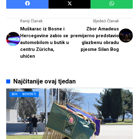
Raniji Članak
Sljedeći Članak
Muškarac iz Bosne i
Zbor Amadeus
Hercegovine zabio se
premijerno predstavio
automobilom u butik u
glazbenu obradu
centru Züricha,
pjesme Silan Bog
uhićen
Najčitanije ovaj tjedan
BIH
NOVOSTI