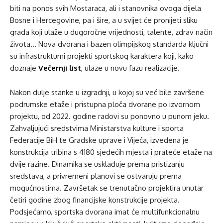
biti na ponos svih Mostaraca, ali i stanovnika ovoga dijela
Bosne i Hercegovine, pa i šire, a u svijet će pronijeti sliku
grada koji ulaže u dugoročne vrijednosti, talente, zdrav način
života… Nova dvorana i bazen olimpijskog standarda ključni
su infrastrukturni projekti sportskog karaktera koji, kako
doznaje
Večernji list
, ulaze u novu fazu realizacije.
Nakon dulje stanke u izgradnji, u kojoj su već bile završene
podrumske etaže i pristupna ploča dvorane po izvornom
projektu, od 2022. godine radovi su ponovno u punom jeku.
Zahvaljujući sredstvima Ministarstva kulture i sporta
Federacije BiH te Gradske uprave i Vijeća, izvedena je
konstrukcija tribina s 4180 sjedećih mjesta i prateće etaže na
dvije razine. Dinamika se usklađuje prema pristizanju
sredstava, a privremeni planovi se ostvaruju prema
mogućnostima. Završetak se trenutačno projektira unutar
četiri godine zbog financijske konstrukcije projekta.
Podsjećamo, sportska dvorana imat će multifunkcionalnu