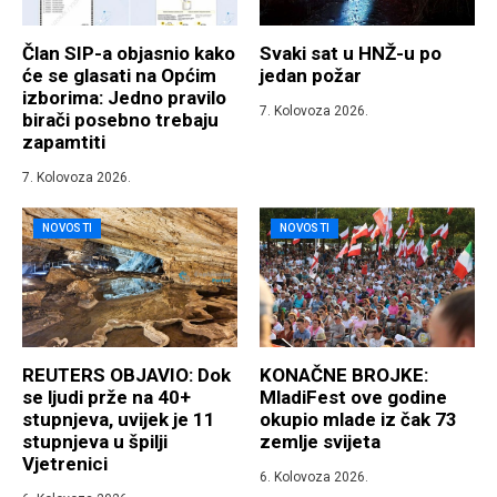
Član SIP-a objasnio kako
Svaki sat u HNŽ-u po
će se glasati na Općim
jedan požar
izborima: Jedno pravilo
7. Kolovoza 2026.
birači posebno trebaju
zapamtiti
7. Kolovoza 2026.
NOVOSTI
NOVOSTI
REUTERS OBJAVIO: Dok
KONAČNE BROJKE:
se ljudi prže na 40+
MladiFest ove godine
stupnjeva, uvijek je 11
okupio mlade iz čak 73
stupnjeva u špilji
zemlje svijeta
Vjetrenici
6. Kolovoza 2026.