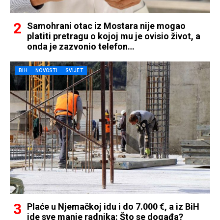
Samohrani otac iz Mostara nije mogao
platiti pretragu o kojoj mu je ovisio život, a
onda je zazvonio telefon…
BIH
NOVOSTI
SVIJET
Plaće u Njemačkoj idu i do 7.000 €, a iz BiH
ide sve manje radnika: Što se događa?