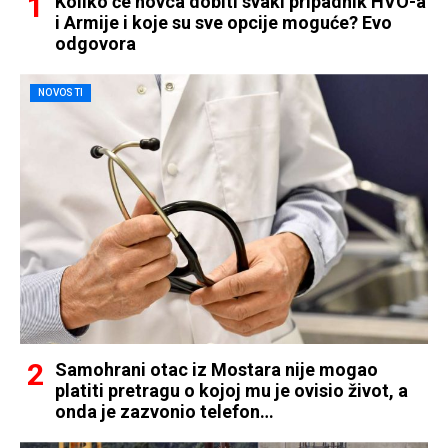
Koliko će novca dobiti svaki pripadnik HVO-a
i Armije i koje su sve opcije moguće? Evo
odgovora
NOVOSTI
Samohrani otac iz Mostara nije mogao
platiti pretragu o kojoj mu je ovisio život, a
onda je zazvonio telefon…