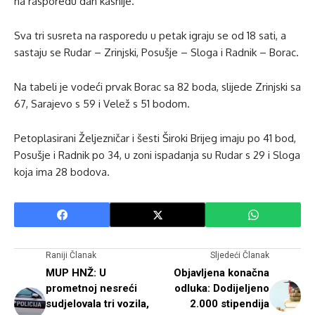
na rasporedu dan kasnije.
Sva tri susreta na rasporedu u petak igraju se od 18 sati, a
sastaju se Rudar – Zrinjski, Posušje – Sloga i Radnik – Borac.
Na tabeli je vodeći prvak Borac sa 82 boda, slijede Zrinjski sa
67, Sarajevo s 59 i Velež s 51 bodom.
Petoplasirani Željezničar i šesti Široki Brijeg imaju po 41 bod,
Posušje i Radnik po 34, u zoni ispadanja su Rudar s 29 i Sloga
koja ima 28 bodova.
Raniji Članak
Sljedeći Članak
MUP HNŽ: U
Objavljena konačna
prometnoj nesreći
odluka: Dodijeljeno
sudjelovala tri vozila,
2.000 stipendija