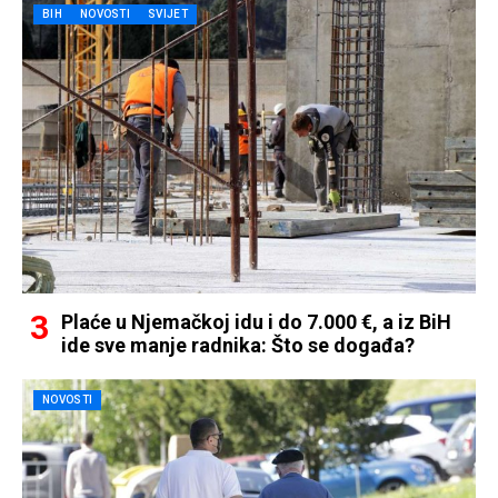
BIH
NOVOSTI
SVIJET
Plaće u Njemačkoj idu i do 7.000 €, a iz BiH
ide sve manje radnika: Što se događa?
NOVOSTI