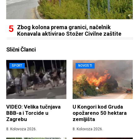
Zbog kolona prema granici, načelnik
Konavala aktivirao Stožer Civilne zaštite
Slični Članci
SPORT
NOVOSTI
VIDEO: Velika tučnjava
U Kongori kod Gruda
BBB-a i Torcide u
opožareno 50 hektara
Zagrebu
zemljišta
8. Kolovoza 2026.
8. Kolovoza 2026.