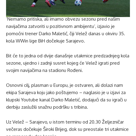
‘Nemamo pritiska, ali imamo obvezu sezonu pred našim
navijačima zatvoriti u pozitivnom ambijentu’, izjavio je
pomoćni trener Darko Maletić, čiji Velež danas u okviru 35.
kola WWin lige BiH dočekuje Sarajevo.
Bit će to jedna od dvije današnje utakmice predzadnjeg kola
sezone, ujedno i zadnji susret kojeg će Velež igrati pred
svojim navijačima na stadionu Rođeni.
Osnovni cilj, plasman u Europu, je ostvaren, ali dolazi nam
ekipa Sarajeva koju jako poštujemo – naglasio je u izjavi za
klupski Youtube kanal Darko Maletić, dodajući da su igrači u
derbiju zaslužili snažnu podršku s tribina.
Uz Velež – Sarajevo, u istom terminu od 20.30 Željezničar
večeras dočekuje Široki Brijeg, dok su preostale tri utakmice