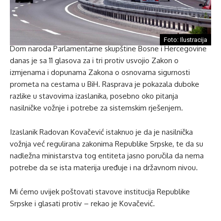
Foto: Ilustracija
Dom naroda Parlamentarne skupštine Bosne i Hercegovine
danas je sa 11 glasova za i tri protiv usvojio Zakon o
izmjenama i dopunama Zakona o osnovama sigurnosti
prometa na cestama u BiH. Rasprava je pokazala duboke
razlike u stavovima izaslanika, posebno oko pitanja
nasilničke vožnje i potrebe za sistemskim rješenjem.
Izaslanik Radovan Kovačević istaknuo je da je nasilnička
vožnja već regulirana zakonima Republike Srpske, te da su
nadležna ministarstva tog entiteta jasno poručila da nema
potrebe da se ista materija uređuje i na državnom nivou.
Mi ćemo uvijek poštovati stavove institucija Republike
Srpske i glasati protiv – rekao je Kovačević.