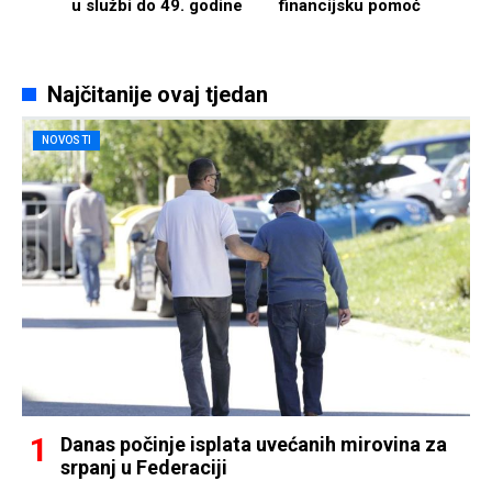
u službi do 49. godine
financijsku pomoć
Najčitanije ovaj tjedan
NOVOSTI
Danas počinje isplata uvećanih mirovina za
srpanj u Federaciji