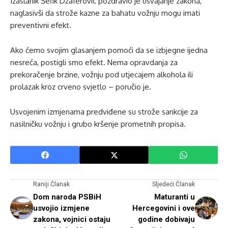
Izaslanik Šefik Džaferović pozdravio je usvajanje zakona,
naglasivši da strože kazne za bahatu vožnju mogu imati
preventivni efekt.
Ako ćemo svojim glasanjem pomoći da se izbjegne ijedna
nesreća, postigli smo efekt. Nema opravdanja za
prekoračenje brzine, vožnju pod utjecajem alkohola ili
prolazak kroz crveno svjetlo – poručio je.
Usvojenim izmjenama predviđene su strože sankcije za
nasilničku vožnju i grubo kršenje prometnih propisa.
Raniji Članak
Sljedeći Članak
Dom naroda PSBiH
Maturanti u
usvojio izmjene
Hercegovini i ove
zakona, vojnici ostaju
godine dobivaju