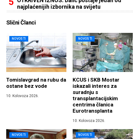
OTKRIVEN IZNOS: Dalić postaje jedan od
najplaćenijih izbornika na svijetu
Slični Članci
NOVOSTI
NOVOSTI
Tomislavgrad na rubu da
KCUS i SKB Mostar
ostane bez vode
iskazali interes za
suradnju s
10. Kolovoza 2026.
transplantacijskim
centrima članica
Eurotransplanta
10. Kolovoza 2026.
NOVOSTI
NOVOSTI