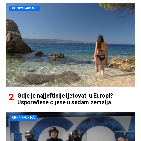
GOSPODARSTVO
Gdje je najjeftinije ljetovati u Europi?
Uspoređene cijene u sedam zemalja
CRNA KRONIKA