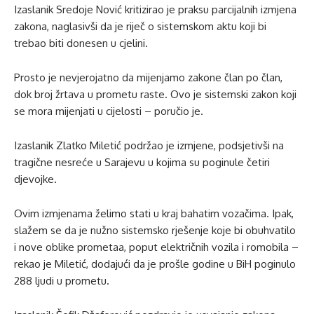
Izaslanik Sredoje Nović kritizirao je praksu parcijalnih izmjena
zakona, naglasivši da je riječ o sistemskom aktu koji bi
trebao biti donesen u cjelini.
Prosto je nevjerojatno da mijenjamo zakone član po član,
dok broj žrtava u prometu raste. Ovo je sistemski zakon koji
se mora mijenjati u cijelosti – poručio je.
Izaslanik Zlatko Miletić podržao je izmjene, podsjetivši na
tragične nesreće u Sarajevu u kojima su poginule četiri
djevojke.
Ovim izmjenama želimo stati u kraj bahatim vozačima. Ipak,
slažem se da je nužno sistemsko rješenje koje bi obuhvatilo
i nove oblike prometaa, poput električnih vozila i romobila –
rekao je Miletić, dodajući da je prošle godine u BiH poginulo
288 ljudi u prometu.