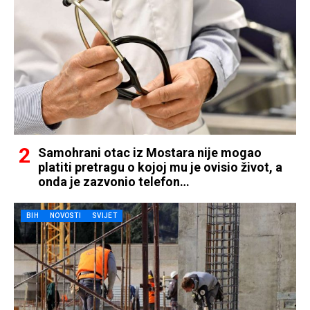
Samohrani otac iz Mostara nije mogao
platiti pretragu o kojoj mu je ovisio život, a
onda je zazvonio telefon…
BIH
NOVOSTI
SVIJET