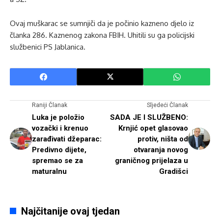
Ovaj muškarac se sumnjiči da je počinio kazneno djelo iz
članka 286. Kaznenog zakona FBIH. Uhitili su ga policijski
službenici PS Jablanica.
Raniji Članak
Sljedeći Članak
Luka je položio
SADA JE I SLUŽBENO:
vozački i krenuo
Krnjić opet glasovao
zarađivati džeparac:
protiv, ništa od
Predivno dijete,
otvaranja novog
spremao se za
graničnog prijelaza u
maturalnu
Gradišci
Najčitanije ovaj tjedan