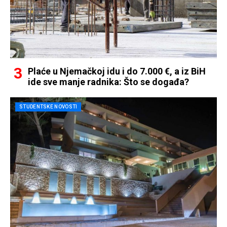
Plaće u Njemačkoj idu i do 7.000 €, a iz BiH
ide sve manje radnika: Što se događa?
STUDENTSKE NOVOSTI