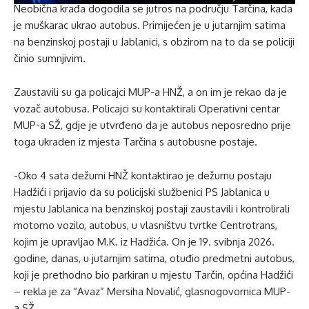
Neobična krađa dogodila se jutros na području Tarčina, kada
je muškarac ukrao autobus. Primijećen je u jutarnjim satima
na benzinskoj postaji u Jablanici, s obzirom na to da se policiji
činio sumnjivim.
Zaustavili su ga policajci MUP-a HNŽ, a on im je rekao da je
vozač autobusa. Policajci su kontaktirali Operativni centar
MUP-a SŽ, gdje je utvrđeno da je autobus neposredno prije
toga ukraden iz mjesta Tarčina s autobusne postaje.
-Oko 4 sata dežurni HNŽ kontaktirao je dežurnu postaju
Hadžići i prijavio da su policijski službenici PS Jablanica u
mjestu Jablanica na benzinskoj postaji zaustavili i kontrolirali
motorno vozilo, autobus, u vlasništvu tvrtke Centrotrans,
kojim je upravljao M.K. iz Hadžića. On je 19. svibnja 2026.
godine, danas, u jutarnjim satima, otuđio predmetni autobus,
koji je prethodno bio parkiran u mjestu Tarčin, općina Hadžići
– rekla je za “Avaz” Mersiha Novalić, glasnogovornica MUP-
a SŽ.