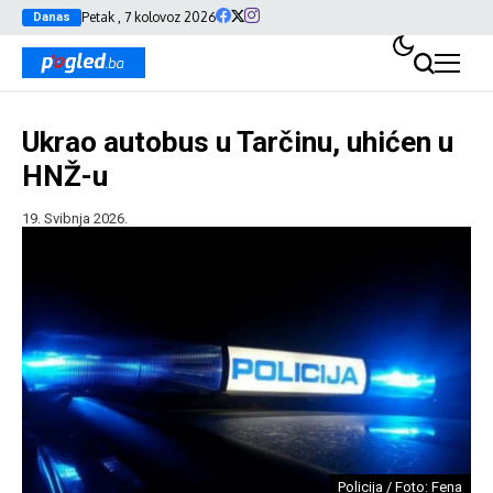
Petak , 7 kolovoz 2026
Danas
Ukrao autobus u Tarčinu, uhićen u
HNŽ-u
19. Svibnja 2026.
Policija / Foto: Fena