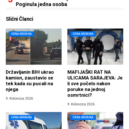
Poginula jedna osoba
Slični Članci
CRNA KRONIKA
CRNA KRONIKA
Državljanin BIH ukrao
MAFIJAŠKI RAT NA
kamion, zaustavio se
ULICAMA SARAJEVA: Je
tek kada su pucali na
li sve počelo nakon
njega
poruke na jednoj
osmrtnici?
9. Kolovoza 2026.
9. Kolovoza 2026.
CRNA KRONIKA
CRNA KRONIKA