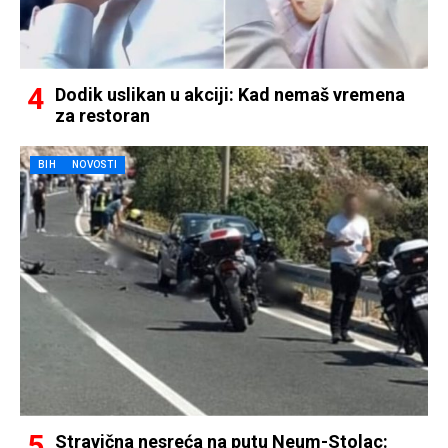
Dodik uslikan u akciji: Kad nemaš vremena
za restoran
BIH
NOVOSTI
Stravična nesreća na putu Neum-Stolac: