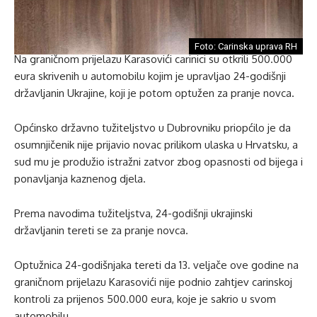
Foto: Carinska uprava RH
Na graničnom prijelazu Karasovići carinici su otkrili 500.000
eura skrivenih u automobilu kojim je upravljao 24-godišnji
državljanin Ukrajine, koji je potom optužen za pranje novca.
Općinsko državno tužiteljstvo u Dubrovniku priopćilo je da
osumnjičenik nije prijavio novac prilikom ulaska u Hrvatsku, a
sud mu je produžio istražni zatvor zbog opasnosti od bijega i
ponavljanja kaznenog djela.
Prema navodima tužiteljstva, 24-godišnji ukrajinski
državljanin tereti se za pranje novca.
Optužnica 24-godišnjaka tereti da 13. veljače ove godine na
graničnom prijelazu Karasovići nije podnio zahtjev carinskoj
kontroli za prijenos 500.000 eura, koje je sakrio u svom
automobilu.