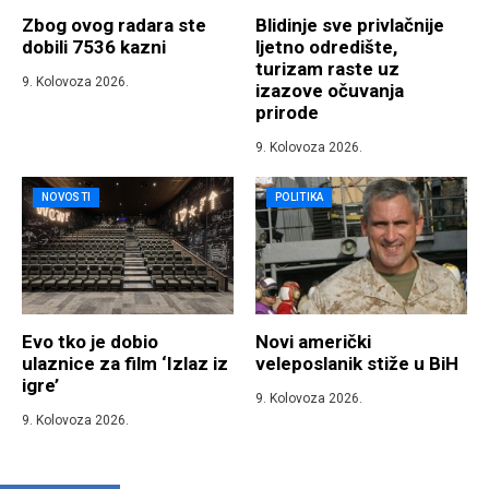
Zbog ovog radara ste
Blidinje sve privlačnije
dobili 7536 kazni
ljetno odredište,
turizam raste uz
9. Kolovoza 2026.
izazove očuvanja
prirode
9. Kolovoza 2026.
NOVOSTI
POLITIKA
Evo tko je dobio
Novi američki
ulaznice za film ‘Izlaz iz
veleposlanik stiže u BiH
igre’
9. Kolovoza 2026.
9. Kolovoza 2026.