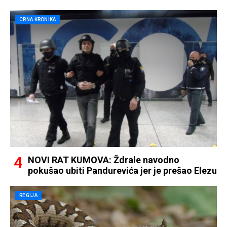
CRNA KRONIKA
NOVI RAT KUMOVA: Ždrale navodno
pokušao ubiti Pandurevića jer je prešao Elezu
REGIJA