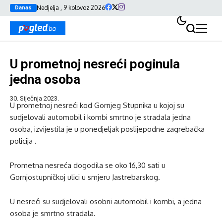
Nedjelja , 9 kolovoz 2026
Danas
U prometnoj nesreći poginula
jedna osoba
30. Siječnja 2023.
U prometnoj nesreći kod Gornjeg Stupnika u kojoj su
sudjelovali automobil i kombi smrtno je stradala jedna
osoba, izvijestila je u ponedjeljak poslijepodne zagrebačka
policija .
Prometna nesreća dogodila se oko 16,30 sati u
Gornjostupničkoj ulici u smjeru Jastrebarskog.
U nesreći su sudjelovali osobni automobil i kombi, a jedna
osoba je smrtno stradala.