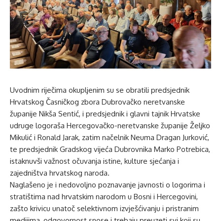
Uvodnim riječima okupljenim su se obratili predsjednik
Hrvatskog Časničkog zbora Dubrovačko neretvanske
županije Nikša Sentić, i predsjednik i glavni tajnik Hrvatske
udruge logoraša Hercegovačko-neretvanske županije Željko
Mikulić i Ronald Jarak, zatim načelnik Neuma Dragan Jurković,
te predsjednik Gradskog vijeća Dubrovnika Marko Potrebica,
istaknuvši važnost očuvanja istine, kulture sjećanja i
zajedništva hrvatskog naroda.
Naglašeno je i nedovoljno poznavanje javnosti o logorima i
stratištima nad hrvatskim narodom u Bosni i Hercegovini,
zašto krivicu unatoč selektivnom izvješćivanju i pristranim
medijima, odgovornost snose i trebaju preuzeti svi koji su