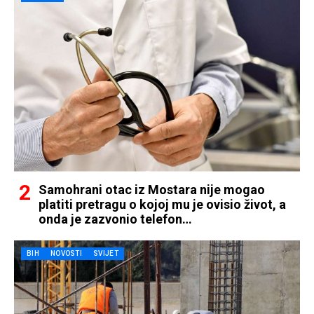
Samohrani otac iz Mostara nije mogao
platiti pretragu o kojoj mu je ovisio život, a
onda je zazvonio telefon…
BIH
NOVOSTI
SVIJET