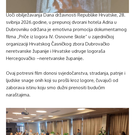
Uoči obilježavanja Dana državnosti Republike Hrvatske, 28.
svibnja 2026.godine, u prepunoj dvorani hotela Adria u
Dubrovniku održana je emotivna promocija dokumentarnog
filma „Priče iz logora IV. Osnovne škole“ u zajedničkoj
organizaciji Hrvatskog Časničkog zbora Dubrovačko
neretvanske županije i Hrvatske udruge logoraša
Hercegovačko –neretvanske županije.
Ovaj potresni film donosi svjedočanstva, stradanja, patnje i
ljudske snage onih koji su prošli kroz logore, čuvajući od
zaborava istinu koju smo dužni prenositi budućim
naraštajima.