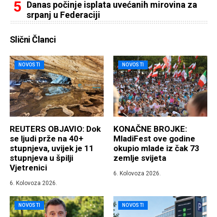
Danas počinje isplata uvećanih mirovina za
srpanj u Federaciji
Slični Članci
NOVOSTI
NOVOSTI
REUTERS OBJAVIO: Dok
KONAČNE BROJKE:
se ljudi prže na 40+
MladiFest ove godine
stupnjeva, uvijek je 11
okupio mlade iz čak 73
stupnjeva u špilji
zemlje svijeta
Vjetrenici
6. Kolovoza 2026.
6. Kolovoza 2026.
NOVOSTI
NOVOSTI