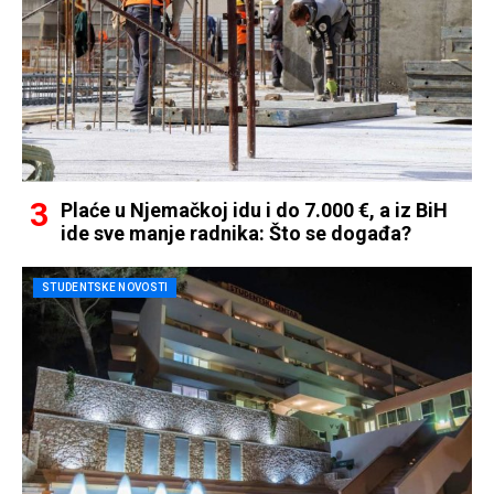
Plaće u Njemačkoj idu i do 7.000 €, a iz BiH
ide sve manje radnika: Što se događa?
STUDENTSKE NOVOSTI