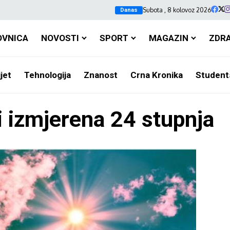
Subota , 8 kolovoz 2026
Danas
OVNICA
NOVOSTI
SPORT
MAGAZIN
ZDR
jet
Tehnologija
Znanost
Crna Kronika
Student
i izmjerena 24 stupnja