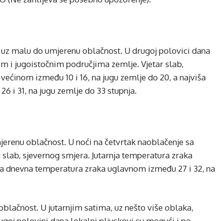
 uz malu do umjerenu oblačnost. U drugoj polovici dana
nim i jugoistočnim područjima zemlje. Vjetar slab,
većinom između 10 i 16, na jugu zemlje do 20, a najviša
 i 31, na jugu zemlje do 33 stupnja.
jerenu oblačnost. U noći na četvrtak naoblačenje sa
r slab, sjevernog smjera. Jutarnja temperatura zraka
viša dnevna temperatura zraka uglavnom između 27 i 32, na
blačnost. U jutarnjim satima, uz nešto više oblaka,
rugoj polovini dana lokalni pljuskovi su mogući i po