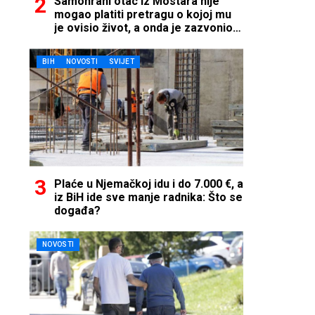
Samohrani otac iz Mostara nije
mogao platiti pretragu o kojoj mu
je ovisio život, a onda je zazvonio
telefon…
BIH
NOVOSTI
SVIJET
Plaće u Njemačkoj idu i do 7.000 €, a
iz BiH ide sve manje radnika: Što se
događa?
NOVOSTI