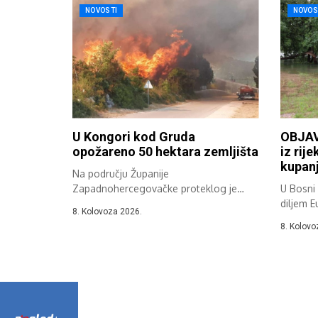
NOVOSTI
NOVOS
U Kongori kod Gruda
OBJAV
opožareno 50 hektara zemljišta
iz rije
kupanj
Na području Županije
Zapadnohercegovačke proteklog je
U Bosni i
dana zabilježeno više požara na
diljem E
8. Kolovoza 2026.
otvorenom,...
8. Kolovo