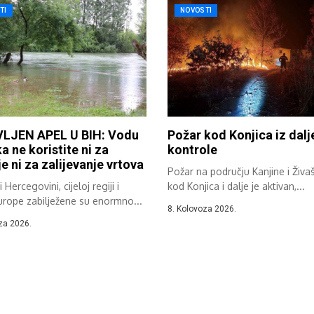
TI
NOVOSTI
LJEN APEL U BIH: Vodu
Požar kod Konjica iz dalj
ka ne koristite ni za
kontrole
e ni za zalijevanje vrtova
Požar na području Kanjine i Živa
 Hercegovini, cijeloj regiji i
kod Konjica i dalje je aktivan,...
urope zabilježene su enormno...
8. Kolovoza 2026.
za 2026.