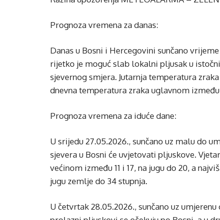
Prognoza vremena za danas:
Danas u Bosni i Hercegovini sunčano vrijeme
rijetko je moguć slab lokalni pljusak u istoč
sjevernog smjera. Jutarnja temperatura zraka 
dnevna temperatura zraka uglavnom između 26
Prognoza vremena za iduće dane:
U srijedu 27.05.2026., sunčano uz malu do um
sjevera u Bosni će uvjetovati pljuskove. Vjeta
većinom između 11 i 17, na jugu do 20, a naj
jugu zemlje do 34 stupnja.
U četvrtak 28.05.2026., sunčano uz umjerenu o
prolazni pljuskovi se očekuju po Bosni, a u d