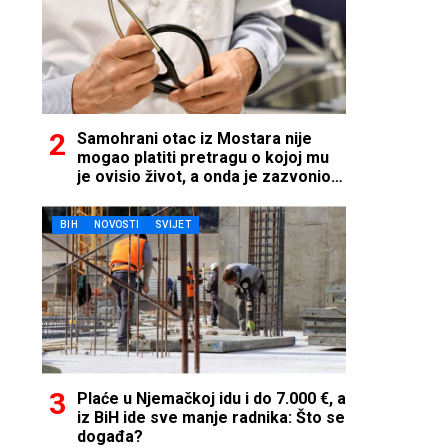
Samohrani otac iz Mostara nije
mogao platiti pretragu o kojoj mu
je ovisio život, a onda je zazvonio
telefon…
BIH
NOVOSTI
SVIJET
Plaće u Njemačkoj idu i do 7.000 €, a
iz BiH ide sve manje radnika: Što se
događa?