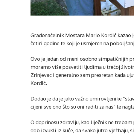
Gradonačelnik Mostara Mario Kordić kazao je 
četiri godine te koji je usmjeren na poboljšan
Ovo je jedan od meni osobno simpatičnijih pro
moramo više posvetiti ljudima u trećoj život
Zrinjevac i generalno sam presretan kada uju
Kordić.
Dodao je da je jako važno umirovljenike “stavi
cijeni sve ono što su oni radili za nas“ te na
O doprinosu zdravlju, kao liječnik ne trebam 
dob izvukli iz kuće, da svako jutro vježbaju, s