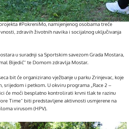
e projekta #PokreniMo, namijenjenog osobama treće
vnosti, zdravih životnih navika i socijalnog uključivanja
Mostara u suradnji sa Sportskim savezom Grada Mostara,
mal Bijedić“ te Domom zdravlja Mostar.
eca bit će organizirano vježbanje u parku Zrinjevac, koje
om, srijedom i petkom. U okviru programa „Race 2 –
ci će moći besplatno kontrolirati krvni tlak te razinu
efore Time“ biti predstavljene aktivnosti usmjerene na
iloma virusom (HPV).