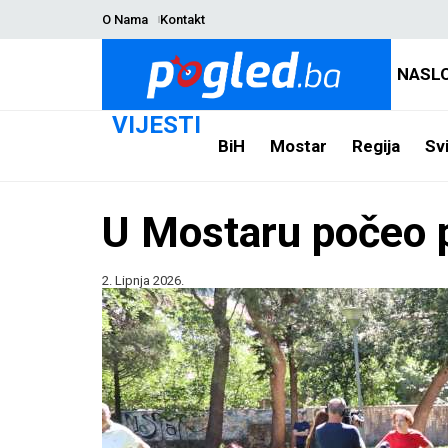
O Nama
Kontakt
NASL
VIJESTI
BiH
Mostar
Regija
Svi
U Mostaru počeo p
2. Lipnja 2026.