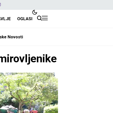
AVLJE
OGLASI
ske Novosti
mirovljenike