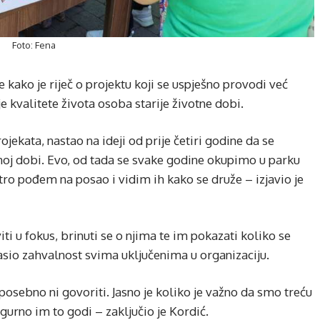
Foto: Fena
kako je riječ o projektu koji se uspješno provodi već
je kvalitete života osoba starije životne dobi.
jekata, nastao na ideji od prije četiri godine da se
noj dobi. Evo, od tada se svake godine okupimo u parku
tro pođem na posao i vidim ih kako se druže – izjavio je
ti u fokus, brinuti se o njima te im pokazati koliko se
glasio zahvalnost svima uključenima u organizaciju.
posebno ni govoriti. Jasno je koliko je važno da smo treću
igurno im to godi – zaključio je Kordić.