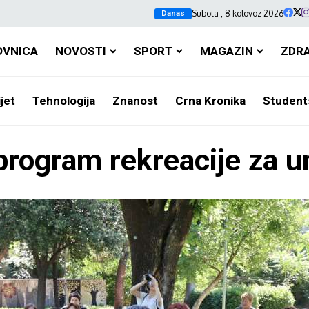
Subota , 8 kolovoz 2026
Danas
OVNICA
NOVOSTI
SPORT
MAGAZIN
ZDR
jet
Tehnologija
Znanost
Crna Kronika
Student
rogram rekreacije za u