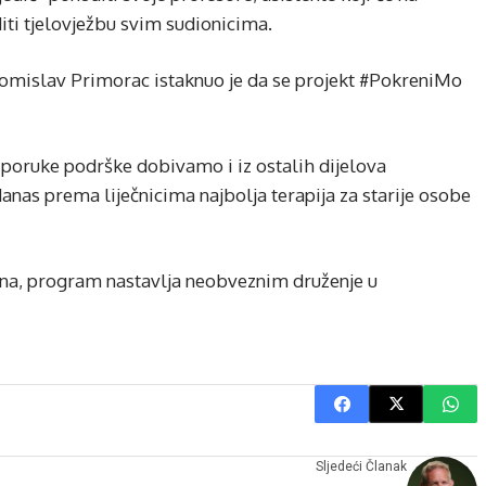
oditi tjelovježbu svim sudionicima.
omislav Primorac istaknuo je da se projekt #PokreniMo
 poruke podrške dobivamo i iz ostalih dijelova
 danas prema liječnicima najbolja terapija za starije osobe
edna, program nastavlja neobveznim druženje u
Sljedeći Članak