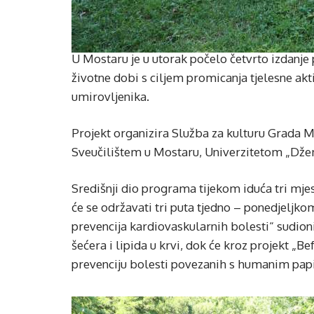
U Mostaru je u utorak počelo četvrto izdanj
životne dobi s ciljem promicanja tjelesne akti
umirovljenika.
Projekt organizira Služba za kulturu Grada 
Sveučilištem u Mostaru, Univerzitetom „Dže
Središnji dio programa tijekom iduća tri mjes
će se održavati tri puta tjedno – ponedjeljk
prevencija kardiovaskularnih bolesti“ sudioni
šećera i lipida u krvi, dok će kroz projekt „B
prevenciju bolesti povezanih s humanim pap