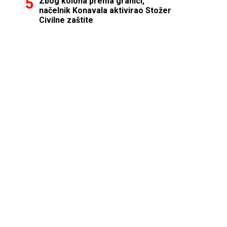
Zbog kolona prema granici,
načelnik Konavala aktivirao Stožer
Civilne zaštite