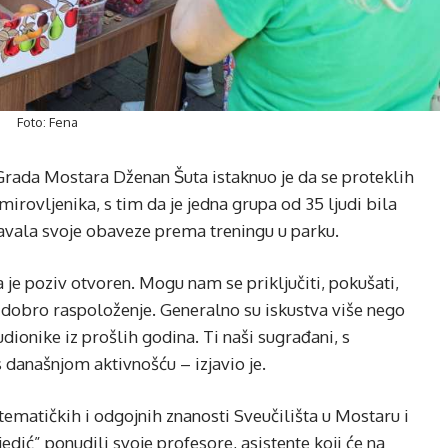
Foto: Fena
rada Mostara Dženan Šuta istaknuo je da se proteklih
irovljenika, s tim da je jedna grupa od 35 ljudi bila
avala svoje obaveze prema treningu u parku.
da je poziv otvoren. Mogu nam se priključiti, pokušati,
da dobro raspoloženje. Generalno su iskustva više nego
dionike iz prošlih godina. Ti naši sugrađani, s
 današnjom aktivnošću – izjavio je.
ematičkih i odgojnih znanosti Sveučilišta u Mostaru i
edić” ponudili svoje profesore, asistente koji će na