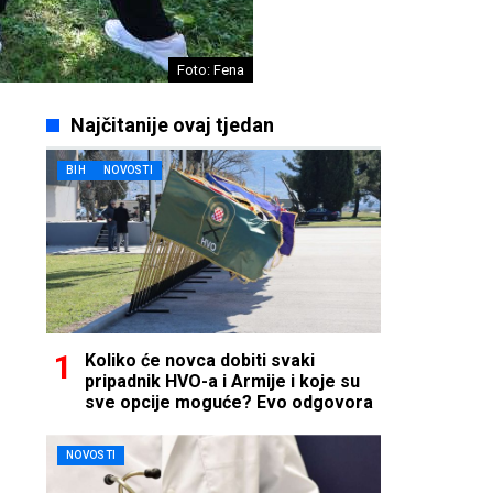
Foto: Fena
Najčitanije ovaj tjedan
BIH
NOVOSTI
Koliko će novca dobiti svaki
pripadnik HVO-a i Armije i koje su
sve opcije moguće? Evo odgovora
NOVOSTI