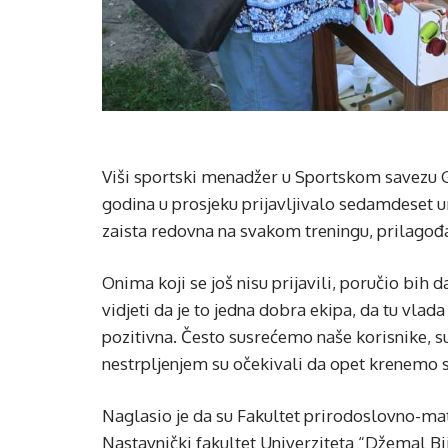
Viši sportski menadžer u Sportskom savezu G
godina u prosjeku prijavljivalo sedamdeset um
zaista redovna na svakom treningu, prilagođ
Onima koji se još nisu prijavili, poručio bih 
vidjeti da je to jedna dobra ekipa, da tu vla
pozitivna. Često susrećemo naše korisnike, su
nestrpljenjem su očekivali da opet krenemo s
Naglasio je da su Fakultet prirodoslovno-mat
Nastavnički fakultet Univerziteta “Džemal Bij