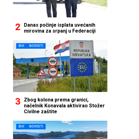
Danas počinje isplata uvećanih
mirovina za srpanj u Federaciji
BIH
NOVOSTI
Zbog kolona prema granici,
načelnik Konavala aktivirao Stožer
Civilne zaštite
BIH
NOVOSTI