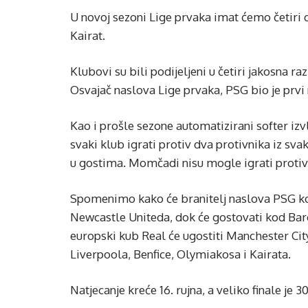
U novoj sezoni Lige prvaka imat ćemo četiri 
Kairat.
Klubovi su bili podijeljeni u četiri jakosna r
Osvajač naslova Lige prvaka, PSG bio je prvi no
Kao i prošle sezone automatizirani softer iz
svaki klub igrati protiv dva protivnika iz sva
u gostima. Momčadi nisu mogle igrati protiv 
Spomenimo kako će branitelj naslova PSG kod
Newcastle Uniteda, dok će gostovati kod Barce
europski kub Real će ugostiti Manchester City
Liverpoola, Benfice, Olymiakosa i Kairata.
Natjecanje kreće 16. rujna, a veliko finale je 