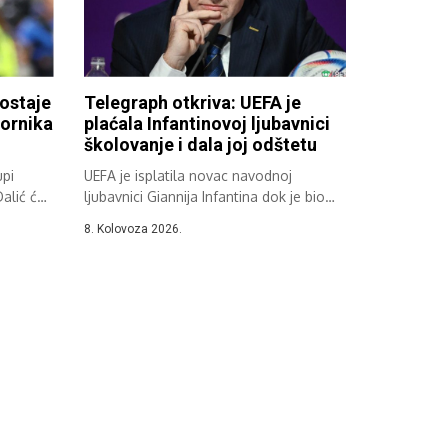
ostaje
Telegraph otkriva: UEFA je
bornika
plaćala Infantinovoj ljubavnici
školovanje i dala joj odštetu
upi
UEFA je isplatila novac navodnoj
Dalić će
ljubavnici Giannija Infantina dok je bio
glavni...
8. Kolovoza 2026.