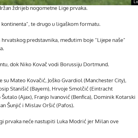
Lo
držan ždrijeb nogometne Lige prvaka.
og kontinenta”, te drugo u ligaškom formatu.
hrvatskog predstavnika, međutim boje “Lijepe naše”
a.
lantu, dok Niko Kovač vodi Borussiju Dortmund.
e su Mateo Kovačić, Joško Gvardiol (Manchester City),
Josip Stanišić (Bayern), Hrvoje Smolčić (Eintracht
p Šutalo (Ajax), Franjo Ivanović (Benfica), Dominik Kotarski
an Šunjić i Mislav Oršić (Pafos).
gi prvaka neće nastupiti Luka Modrić jer Milan ove