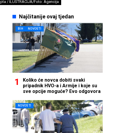
pta / ILUSTRACIJA/Foto: Agencija
Najčitanije ovaj tjedan
BIH
NOVOSTI
Koliko će novca dobiti svaki
pripadnik HVO-a i Armije i koje su
sve opcije moguće? Evo odgovora
NOVOSTI