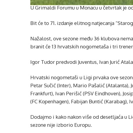
U Grimaldi Forumu u Monacu u četvrtak je o
Bit će to 71. izdanje elitnog natjecanja “Star
Nažalost, ove sezone među 36 klubova nema 
branit će 13 hrvatskih nogometaša i tri trener
Igor Tudor predvodi Juventus, Ivan Jurić Ata
Hrvatski nogometaši u Ligi prvaka ove sezon
Petar Sučić (Inter), Mario Pašalić (Atalanta), 
Frankfurt), Ivan Perišić (PSV Eindhoven), Josi
(FC Kopenhagen), Fabijan Buntić (Karabag), Iv
Dodajmo i kako nakon više od desetljaća u Li
sezone nije izborio Europu.