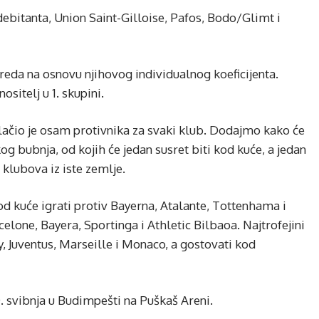
debitanta, Union Saint-Gilloise, Pafos, Bodo/Glimt i
azreda na osnovu njihovog individualnog koeficijenta.
sitelj u 1. skupini.
vlačio je osam protivnika za svaki klub. Dodajmo kako će
kog bubnja, od kojih će jedan susret biti kod kuće, a jedan
klubova iz iste zemlje.
 kuće igrati protiv Bayerna, Atalante, Tottenhama i
lone, Bayera, Sportinga i Athletic Bilbaoa. Najtrofejini
, Juventus, Marseille i Monaco, a gostovati kod
30. svibnja u Budimpešti na Puškaš Areni.