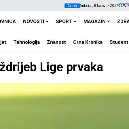
Subota , 8 kolovoz 2026
Danas
OVNICA
NOVOSTI
SPORT
MAGAZIN
ZDR
jet
Tehnologija
Znanost
Crna Kronika
Student
drijeb Lige prvaka