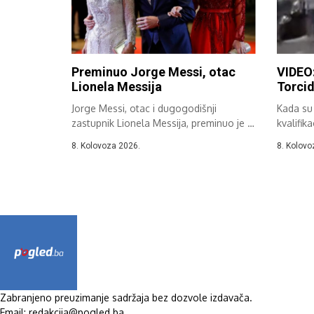
Preminuo Jorge Messi, otac
VIDEO:
Lionela Messija
Torci
Jorge Messi, otac i dugogodišnji
Kada su 
zastupnik Lionela Messija, preminuo je u
kvalifik
Rosariju...
nekako s
8. Kolovoza 2026.
8. Kolovo
Zabranjeno preuzimanje sadržaja bez dozvole izdavača.
Email: redakcija@pogled.ba