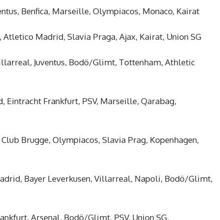
entus, Benfica, Marseille, Olympiacos, Monaco, Kairat
 Atletico Madrid, Slavia Praga, Ajax, Kairat, Union SG
illarreal, Juventus, Bodö/Glimt, Tottenham, Athletic
d, Eintracht Frankfurt, PSV, Marseille, Qarabag,
t, Club Brugge, Olympiacos, Slavia Prag, Kopenhagen,
drid, Bayer Leverkusen, Villarreal, Napoli, Bodö/Glimt,
Frankfurt, Arsenal, Bodö/Glimt, PSV, Union SG,