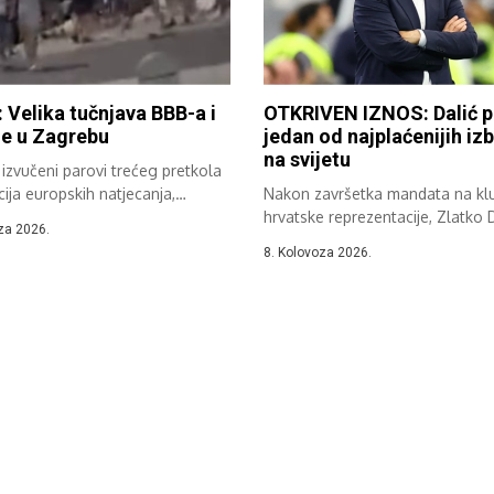
 Velika tučnjava BBB-a i
OTKRIVEN IZNOS: Dalić p
de u Zagrebu
jedan od najplaćenijih iz
na svijetu
izvučeni parovi trećeg pretkola
acija europskih natjecanja,
Nakon završetka mandata na kl
u svi...
hrvatske reprezentacije, Zlatko 
za 2026.
karijeru nastaviti...
8. Kolovoza 2026.