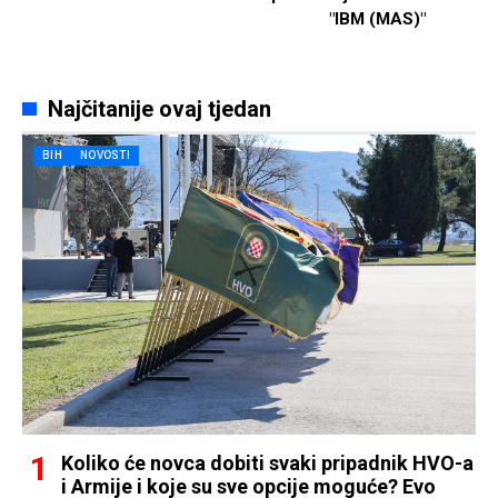
"IBM (MAS)"
Najčitanije ovaj tjedan
BIH
NOVOSTI
Koliko će novca dobiti svaki pripadnik HVO-a
i Armije i koje su sve opcije moguće? Evo