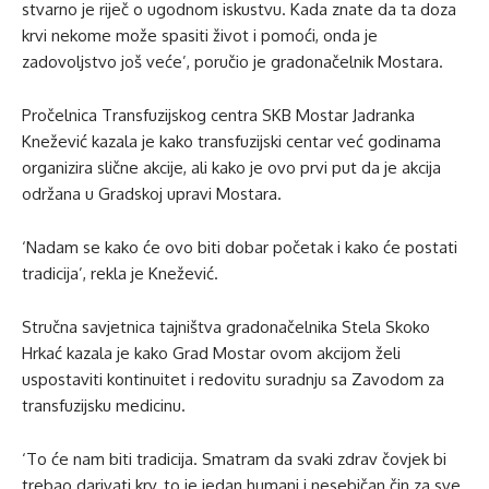
stvarno je riječ o ugodnom iskustvu. Kada znate da ta doza
krvi nekome može spasiti život i pomoći, onda je
zadovoljstvo još veće’, poručio je gradonačelnik Mostara.
Pročelnica Transfuzijskog centra SKB Mostar Jadranka
Knežević kazala je kako transfuzijski centar već godinama
organizira slične akcije, ali kako je ovo prvi put da je akcija
održana u Gradskoj upravi Mostara.
‘Nadam se kako će ovo biti dobar početak i kako će postati
tradicija’, rekla je Knežević.
Stručna savjetnica tajništva gradonačelnika Stela Skoko
Hrkać kazala je kako Grad Mostar ovom akcijom želi
uspostaviti kontinuitet i redovitu suradnju sa Zavodom za
transfuzijsku medicinu.
‘To će nam biti tradicija. Smatram da svaki zdrav čovjek bi
trebao darivati krv, to je jedan humani i nesebičan čin za sve