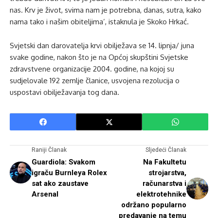
nas. Krv je život, svima nam je potrebna, danas, sutra, kako
nama tako i našim obiteljima’, istaknula je Skoko Hrkać.
Svjetski dan darovatelja krvi obilježava se 14. lipnja/ juna
svake godine, nakon što je na Općoj skupštini Svjetske
zdravstvene organizacije 2004. godine, na kojoj su
sudjelovale 192 zemlje članice, usvojena rezolucija o
uspostavi obilježavanja tog dana.
Raniji Članak
Sljedeći Članak
Guardiola: Svakom
Na Fakultetu
igraču Burnleya Rolex
strojarstva,
sat ako zaustave
računarstva i
Arsenal
elektrotehnike
održano popularno
predavanje na temu