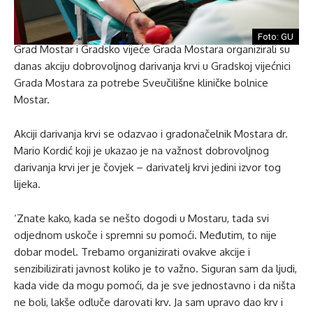
Foto: GU
Grad Mostar i Gradsko vijeće Grada Mostara organizirali su
danas akciju dobrovoljnog darivanja krvi u Gradskoj vijećnici
Grada Mostara za potrebe Sveučilišne kliničke bolnice
Mostar.
Akciji darivanja krvi se odazvao i gradonačelnik Mostara dr.
Mario Kordić koji je ukazao je na važnost dobrovoljnog
darivanja krvi jer je čovjek – darivatelj krvi jedini izvor tog
lijeka.
‘Znate kako, kada se nešto dogodi u Mostaru, tada svi
odjednom uskoče i spremni su pomoći. Međutim, to nije
dobar model. Trebamo organizirati ovakve akcije i
senzibilizirati javnost koliko je to važno. Siguran sam da ljudi,
kada vide da mogu pomoći, da je sve jednostavno i da ništa
ne boli, lakše odluče darovati krv. Ja sam upravo dao krv i