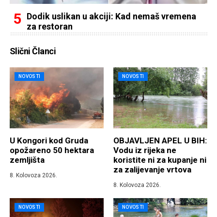
Dodik uslikan u akciji: Kad nemaš vremena
za restoran
Slični Članci
NOVOSTI
NOVOSTI
U Kongori kod Gruda
OBJAVLJEN APEL U BIH:
opožareno 50 hektara
Vodu iz rijeka ne
zemljišta
koristite ni za kupanje ni
za zalijevanje vrtova
8. Kolovoza 2026.
8. Kolovoza 2026.
NOVOSTI
NOVOSTI