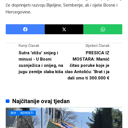
će doprinijeti razvoju Bijeljine, Semberije, ali i cijele Bosne i
Hercegovine.
Raniji Članak
Sljedeći Članak
Sutra 'stižu' snijeg i
PRESICA IZ
minusi - U Bosni
MOSTARA: Mamić
susnježica i snijeg, na
čitao poruke koje je
jugu zemlje slaba kiša
slao Antoliću: ‘Brat i ja
dali smo ti 300.000 €
Najčitanije ovaj tjedan
BIH
NOVOSTI