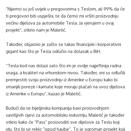
“Nijemci su još uvijek u pregovorima s Teslom, ali 99% da će
ti pregovori biti uspješni, te da ćemo mi vršiti proizvodnju
većinu dijelova za automobile Tesla. Ja vjerujem u ovaj
projekt”, otkrio nam je Maletić.
Također, objasnio je zašto se takav financijski i korporativni
gigant kao što je Tesla odlučio na dolazak u BiH.
“Tesla kod nas dolazi zato što im je ovdje najjeftinija radna
snaga, a kvalitet na vrhunskom nivou. Također, oni su odlučili
premjestiti svoju proizvodnju iz Amerike u Europu kako bi
smanjili poreze i kamate koje moraju plaćati na uvoz dijelova
iz Amerike u Europu”, kazao je Maletić.
Budući da se bijeljinska kompanija bavi proizvodnjom
savitljivih cijevi za automobilsku industriju, Maletić je također
otkrio kako će “Pass” proizvoditi sve dijelove za Teslu koji
idu, što bi se reklo “ispod haube”. To je ogroman projekt koji