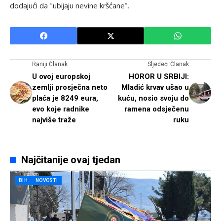
dodajući da “ubijaju nevine kršćane”.
Raniji Članak
Sljedeći Članak
U ovoj europskoj
HOROR U SRBIJI:
zemlji prosječna neto
Mladić krvav ušao u
plaća je 8249 eura,
kuću, nosio svoju do
evo koje radnike
ramena odsječenu
najviše traže
ruku
Najčitanije ovaj tjedan
BIH
NOVOSTI