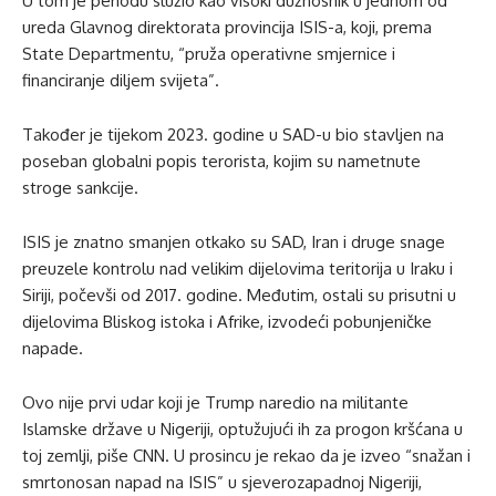
U tom je periodu služio kao visoki dužnosnik u jednom od
ureda Glavnog direktorata provincija ISIS-a, koji, prema
State Departmentu, “pruža operativne smjernice i
financiranje diljem svijeta”.
Također je tijekom 2023. godine u SAD-u bio stavljen na
poseban globalni popis terorista, kojim su nametnute
stroge sankcije.
ISIS je znatno smanjen otkako su SAD, Iran i druge snage
preuzele kontrolu nad velikim dijelovima teritorija u Iraku i
Siriji, počevši od 2017. godine. Međutim, ostali su prisutni u
dijelovima Bliskog istoka i Afrike, izvodeći pobunjeničke
napade.
Ovo nije prvi udar koji je Trump naredio na militante
Islamske države u Nigeriji, optužujući ih za progon kršćana u
toj zemlji, piše CNN. U prosincu je rekao da je izveo “snažan i
smrtonosan napad na ISIS” u sjeverozapadnoj Nigeriji,