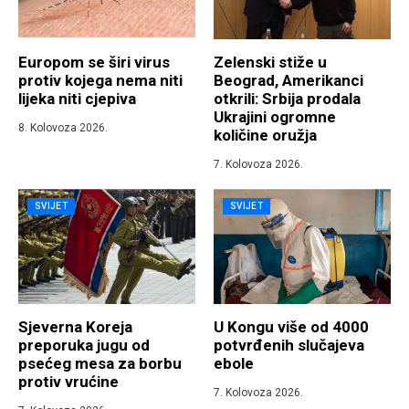
Europom se širi virus
Zelenski stiže u
protiv kojega nema niti
Beograd, Amerikanci
lijeka niti cjepiva
otkrili: Srbija prodala
Ukrajini ogromne
8. Kolovoza 2026.
količine oružja
7. Kolovoza 2026.
SVIJET
SVIJET
Sjeverna Koreja
U Kongu više od 4000
preporuka jugu od
potvrđenih slučajeva
psećeg mesa za borbu
ebole
protiv vrućine
7. Kolovoza 2026.