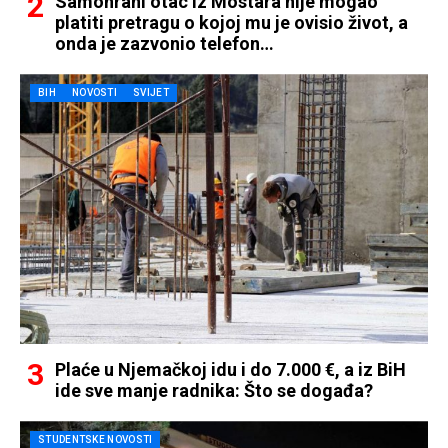
Samohrani otac iz Mostara nije mogao
platiti pretragu o kojoj mu je ovisio život, a
onda je zazvonio telefon…
BIH
NOVOSTI
SVIJET
Plaće u Njemačkoj idu i do 7.000 €, a iz BiH
ide sve manje radnika: Što se događa?
STUDENTSKE NOVOSTI