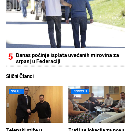
Danas počinje isplata uvećanih mirovina za
srpanj u Federaciji
Slični Članci
SVIJET
NOVOSTI
Zelenski stiže u
Traži se lokacija za novu