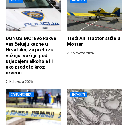
REGIJA
NOVOSTI
DONOSIMO: Evo kakve
Treći Air Tractor stiže u
vas čekaju kazne u
Mostar
Hrvatskoj za prebrzu
7. Kolovoza 2026.
vožnju, vožnju pod
utjecajem alkohola ili
ako prođete kroz
crveno
7. Kolovoza 2026.
CRNA KRONIKA
NOVOSTI