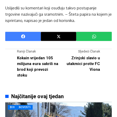
Uslijedili su komentari koji osuđuju takvo postupanje
trgovine nazivajući ga sramotnim. – Šteta papira na kojem je
isprintano, napisao je jedan od korisnika.
Raniji Članak
Sljedeći Članak
Kokain vrijedan 105
Zrinjski slavio u
milijuna eura sakrili na
utakmici protiv FC
brod koji prevozi
Viona
stoku
Najčitanije ovaj tjedan
BIH
NOVOSTI