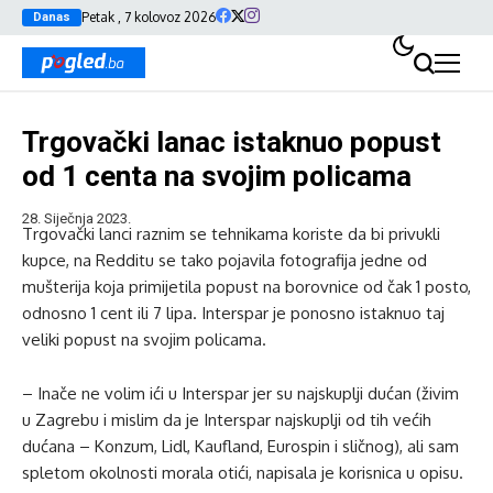
Petak , 7 kolovoz 2026
Danas
Trgovački lanac istaknuo popust
od 1 centa na svojim policama
28. Siječnja 2023.
Trgovački lanci raznim se tehnikama koriste da bi privukli
kupce, na Redditu se tako pojavila fotografija jedne od
mušterija koja primijetila popust na borovnice od čak 1 posto,
odnosno 1 cent ili 7 lipa. Interspar je ponosno istaknuo taj
veliki popust na svojim policama.
– Inače ne volim ići u Interspar jer su najskuplji dućan (živim
u Zagrebu i mislim da je Interspar najskuplji od tih većih
dućana – Konzum, Lidl, Kaufland, Eurospin i sličnog), ali sam
spletom okolnosti morala otići, napisala je korisnica u opisu.