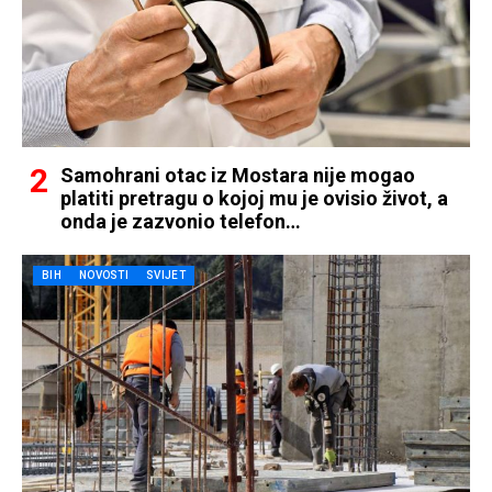
Samohrani otac iz Mostara nije mogao
platiti pretragu o kojoj mu je ovisio život, a
onda je zazvonio telefon…
BIH
NOVOSTI
SVIJET