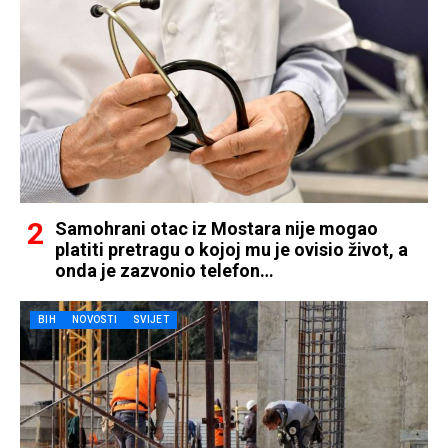
Samohrani otac iz Mostara nije mogao
platiti pretragu o kojoj mu je ovisio život, a
onda je zazvonio telefon…
BIH
NOVOSTI
SVIJET