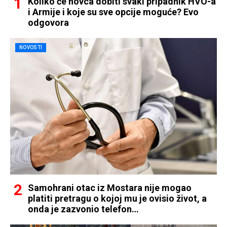
Koliko će novca dobiti svaki pripadnik HVO-a
i Armije i koje su sve opcije moguće? Evo
odgovora
NOVOSTI
Samohrani otac iz Mostara nije mogao
platiti pretragu o kojoj mu je ovisio život, a
onda je zazvonio telefon…