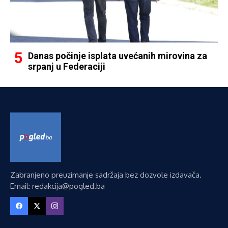
Danas počinje isplata uvećanih mirovina za
srpanj u Federaciji
Zabranjeno preuzimanje sadržaja bez dozvole izdavača.
Email: redakcija@pogled.ba