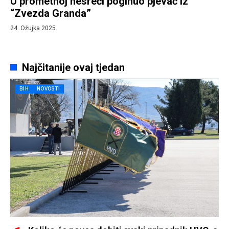
U prometnoj nesreći poginuo pjevač iz
“Zvezda Granda”
24. Ožujka 2025.
Najčitanije ovaj tjedan
BIH
NOVOSTI