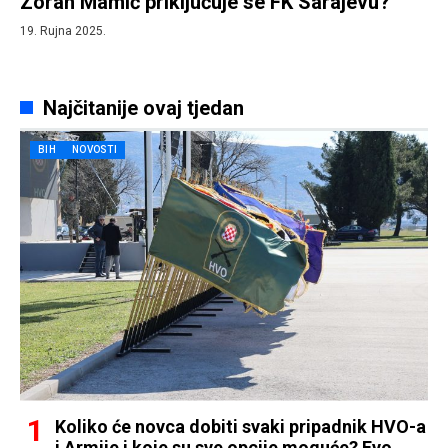
Zoran Mamić priključuje se FK Sarajevu?
19. Rujna 2025.
Najčitanije ovaj tjedan
BIH
NOVOSTI
Koliko će novca dobiti svaki pripadnik HVO-a
i Armije i koje su sve opcije moguće? Evo