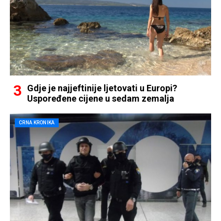
Gdje je najjeftinije ljetovati u Europi?
Uspoređene cijene u sedam zemalja
CRNA KRONIKA