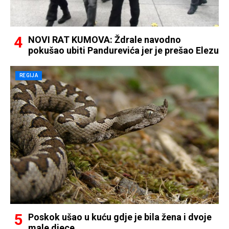
NOVI RAT KUMOVA: Ždrale navodno
pokušao ubiti Pandurevića jer je prešao Elezu
REGIJA
Poskok ušao u kuću gdje je bila žena i dvoje
male djece