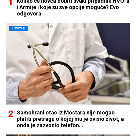
Koliko će novca dobiti svaki pripadnik HVO-a
i Armije i koje su sve opcije moguće? Evo
odgovora
NOVOSTI
Samohrani otac iz Mostara nije mogao
platiti pretragu o kojoj mu je ovisio život, a
onda je zazvonio telefon…