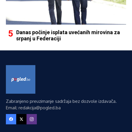
Danas počinje isplata uvećanih mirovina za
srpanj u Federaciji
Zabranjeno preuzimanje sadržaja bez dozvole izdavača.
Email: redakcija@pogled.ba