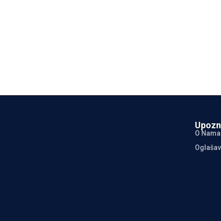
Upozn
O Nama
Oglašav