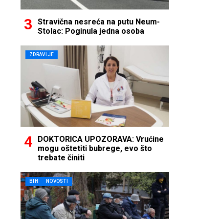
Stravična nesreća na putu Neum-
Stolac: Poginula jedna osoba
ZDRAVLJE
DOKTORICA UPOZORAVA: Vrućine
mogu oštetiti bubrege, evo što
trebate činiti
BIH
NOVOSTI