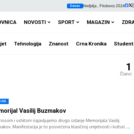
Nedjelja , 9 kolovoz 2026
Danas
OVNICA
NOVOSTI
SPORT
MAGAZIN
ZDR
jet
Tehnologija
Znanost
Crna Kronika
Student
1
Članci
TURA
orijal Vasilij Buzmakov
nosom i ushitom najavljujemo drugo izdanje Memorijala Vasilij
akov. Manifestacija je to posvećena klasičnoj umjetnosti i kulturi, a
ala u spomen na...