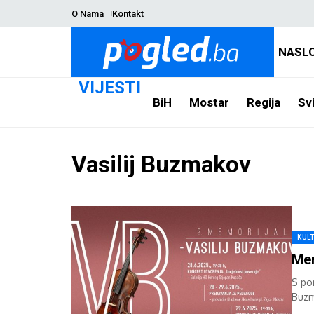
O Nama
Kontakt
NASL
VIJESTI
BiH
Mostar
Regija
Svi
Vasilij Buzmakov
KUL
Mem
S po
Buzm
nast