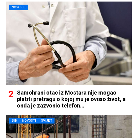
NOVOSTI
Samohrani otac iz Mostara nije mogao
platiti pretragu o kojoj mu je ovisio život, a
onda je zazvonio telefon…
BIH
NOVOSTI
SVIJET