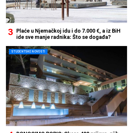
Plaće u Njemačkoj idu i do 7.000 €, a iz BiH
ide sve manje radnika: Što se događa?
STUDENTSKE NOVOSTI