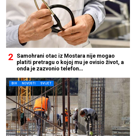
Samohrani otac iz Mostara nije mogao
platiti pretragu o kojoj mu je ovisio život, a
onda je zazvonio telefon…
BIH
NOVOSTI
SVIJET