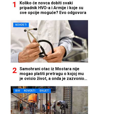
Koliko će novca dobiti svaki
pripadnik HVO-a i Armije i koje su
sve opcije moguće? Evo odgovora
NOVOSTI
Samohrani otac iz Mostara nije
mogao platiti pretragu o kojoj mu
je ovisio život, a onda je zazvonio
telefon…
BIH
NOVOSTI
SVIJET