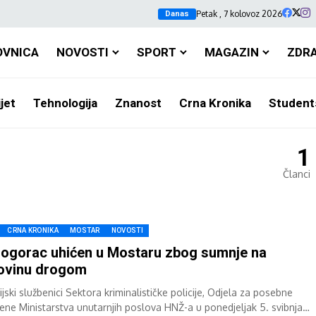
Petak , 7 kolovoz 2026
Danas
OVNICA
NOVOSTI
SPORT
MAGAZIN
ZDR
jet
Tehnologija
Znanost
Crna Kronika
Student
1
Članci
CRNA KRONIKA
MOSTAR
NOVOSTI
ogorac uhićen u Mostaru zbog sumnje na
ovinu drogom
ijski službenici Sektora kriminalističke policije, Odjela za posebne
ene Ministarstva unutarnjih poslova HNŽ-a u ponedjeljak 5. svibnja