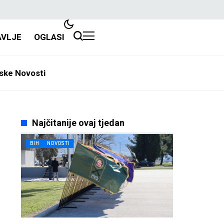
AVLJE
OGLASI
ske Novosti
Najčitanije ovaj tjedan
BIH
NOVOSTI