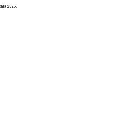
 godine, oko 15 sati, lišili...
ibnja 2025.