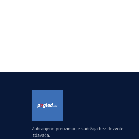
Zabranjeno preuzimanje sadržaja bez dozvole
izdavača.