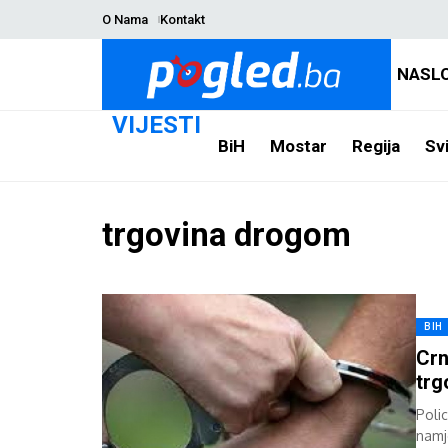
O Nama
Kontakt
NASL
VIJESTI
BiH
Mostar
Regija
Svi
trgovina drogom
BIH
Crn
trg
Polic
namj