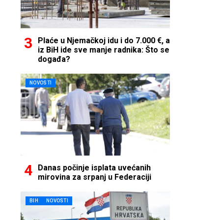
Plaće u Njemačkoj idu i do 7.000 €, a
iz BiH ide sve manje radnika: Što se
događa?
NOVOSTI
Danas počinje isplata uvećanih
mirovina za srpanj u Federaciji
BIH
NOVOSTI