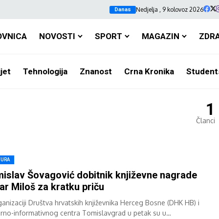
Nedjelja , 9 kolovoz 2026
Danas
OVNICA
NOVOSTI
SPORT
MAGAZIN
ZDR
jet
Tehnologija
Znanost
Crna Kronika
Student
1
Članci
TURA
islav Šovagović dobitnik književne nagrade
ar Miloš za kratku priču
ganizaciji Društva hrvatskih književnika Herceg Bosne (DHK HB) i
urno-informativnog centra Tomislavgrad u petak su u