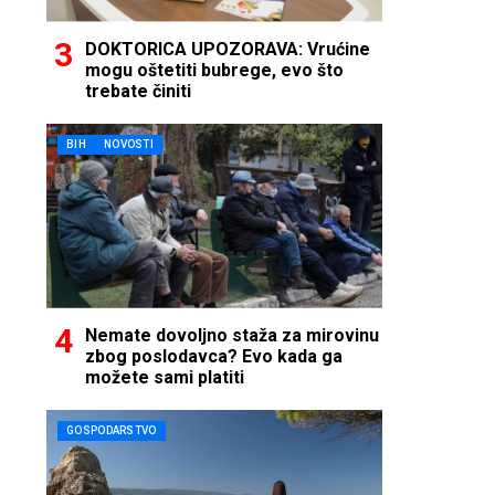
DOKTORICA UPOZORAVA: Vrućine
mogu oštetiti bubrege, evo što
trebate činiti
BIH
NOVOSTI
Nemate dovoljno staža za mirovinu
zbog poslodavca? Evo kada ga
možete sami platiti
GOSPODARSTVO