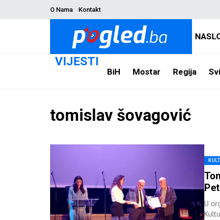
O Nama
Kontakt
NASL
VIJESTI
BiH
Mostar
Regija
Svi
tomislav šovagović
KUL
Tom
Pet
U or
Kult