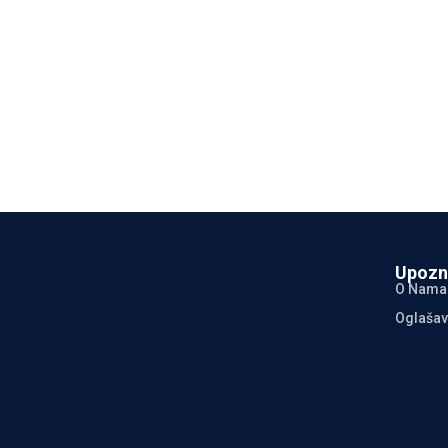
Upozn
O Nama
Oglašav