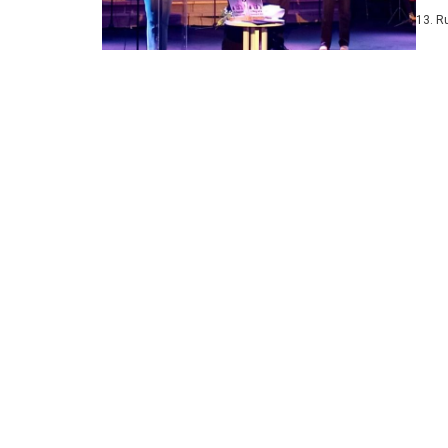
Tomi
13. R