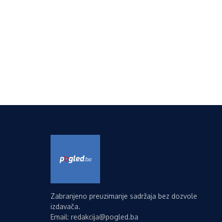
Zabranjeno preuzimanje sadržaja bez dozvole
izdavača.
Email: redakcija@pogled.ba