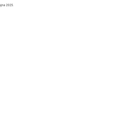
slavgradu održani Četvrti dani Petra Miloša....
ujna 2025.