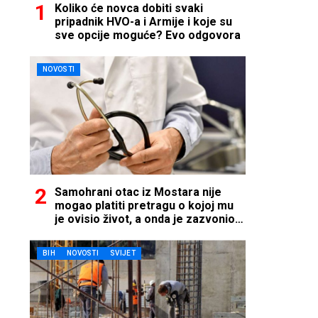
Koliko će novca dobiti svaki
pripadnik HVO-a i Armije i koje su
sve opcije moguće? Evo odgovora
NOVOSTI
Samohrani otac iz Mostara nije
mogao platiti pretragu o kojoj mu
je ovisio život, a onda je zazvonio
telefon…
BIH
NOVOSTI
SVIJET