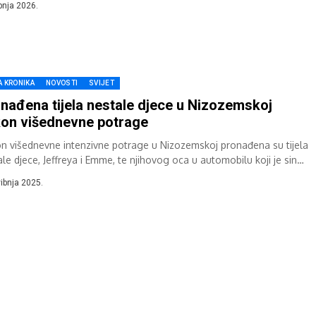
ibnja 2026.
A KRONIKA
NOVOSTI
SVIJET
nađena tijela nestale djece u Nizozemskoj
on višednevne potrage
n višednevne intenzivne potrage u Nizozemskoj pronađena su tijela
ale djece, Jeffreya i Emme, te njihovog oca u automobilu koji je sinoć
en...
vibnja 2025.