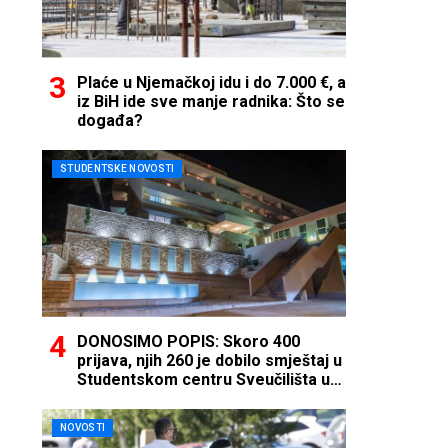
Plaće u Njemačkoj idu i do 7.000 €, a
iz BiH ide sve manje radnika: Što se
događa?
STUDENTSKE NOVOSTI
DONOSIMO POPIS: Skoro 400
prijava, njih 260 je dobilo smještaj u
Studentskom centru Sveučilišta u
Mostaru
NOVOSTI