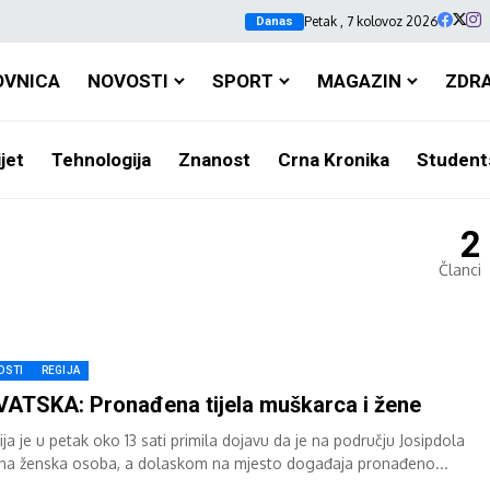
Petak , 7 kolovoz 2026
Danas
OVNICA
NOVOSTI
SPORT
MAGAZIN
ZDR
jet
Tehnologija
Znanost
Crna Kronika
Student
2
Članci
OSTI
REGIJA
ATSKA: Pronađena tijela muškarca i žene
ija je u petak oko 13 sati primila dojavu da je na području Josipdola
ena ženska osoba, a dolaskom na mjesto događaja pronađeno...