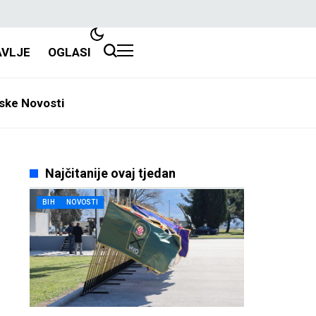
AVLJE
OGLASI
ske Novosti
Najčitanije ovaj tjedan
BIH
NOVOSTI