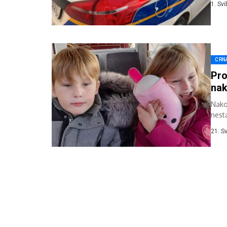
1. Sv
CRN
Pro
nak
Nako
nest
izvuč
21. S