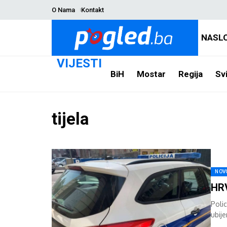
O Nama
Kontakt
NASL
VIJESTI
BiH
Mostar
Regija
Svi
tijela
NOV
HRV
Polic
ubij