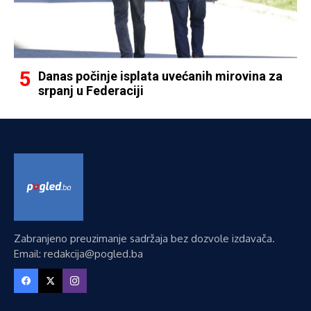
Danas počinje isplata uvećanih mirovina za
srpanj u Federaciji
Zabranjeno preuzimanje sadržaja bez dozvole izdavača.
Email: redakcija@pogled.ba