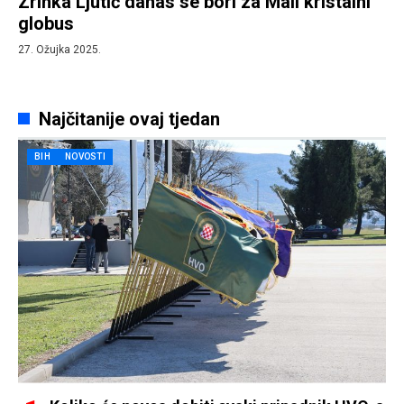
Zrinka Ljutić danas se bori za Mali kristalni
globus
27. Ožujka 2025.
Najčitanije ovaj tjedan
BIH
NOVOSTI