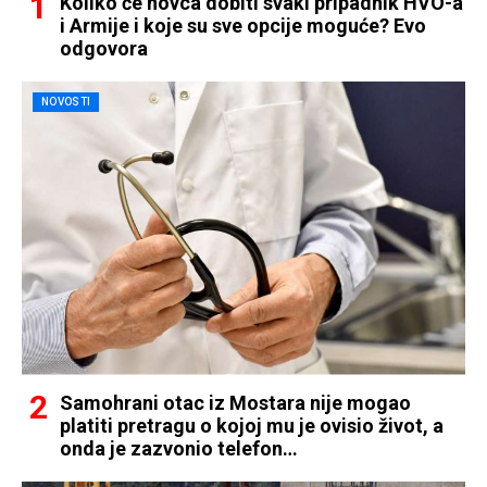
Koliko će novca dobiti svaki pripadnik HVO-a
i Armije i koje su sve opcije moguće? Evo
odgovora
NOVOSTI
Samohrani otac iz Mostara nije mogao
platiti pretragu o kojoj mu je ovisio život, a
onda je zazvonio telefon…