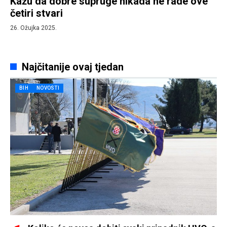
Kažu da dobre supruge nikada ne rade ove
četiri stvari
26. Ožujka 2025.
Najčitanije ovaj tjedan
BIH
NOVOSTI