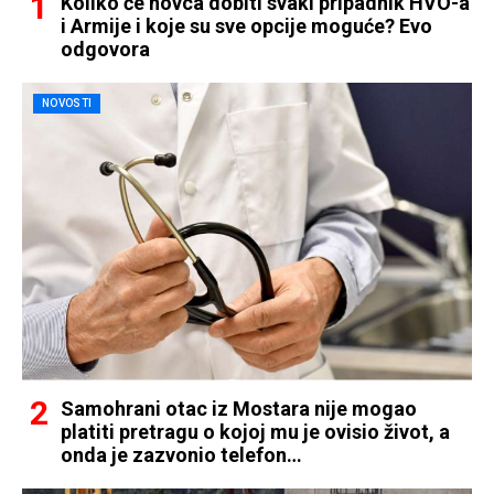
Koliko će novca dobiti svaki pripadnik HVO-a
i Armije i koje su sve opcije moguće? Evo
odgovora
NOVOSTI
Samohrani otac iz Mostara nije mogao
platiti pretragu o kojoj mu je ovisio život, a
onda je zazvonio telefon…