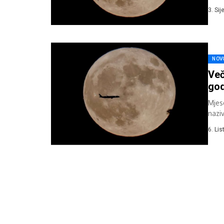
Tajla
3. Si
NOV
Več
god
Mjese
nazi
Doga
6. Li