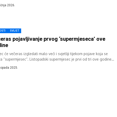
nda je već zasjao...
ječnja 2026.
OSTI
SVIJET
eras pojavljivanje prvog ‘supermjeseca’ ove
ine
c će večeras izgledati malo veći i svjetliji tijekom pojave koja se
va “supermjesec”. Listopadski supermjesec je prvi od tri ove godine.
đa...
stopada 2025.