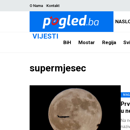
O Nama
Kontakt
NASL
VIJESTI
BiH
Mostar
Regija
Svi
supermjesec
MAG
Prv
u n
Na n
nazi