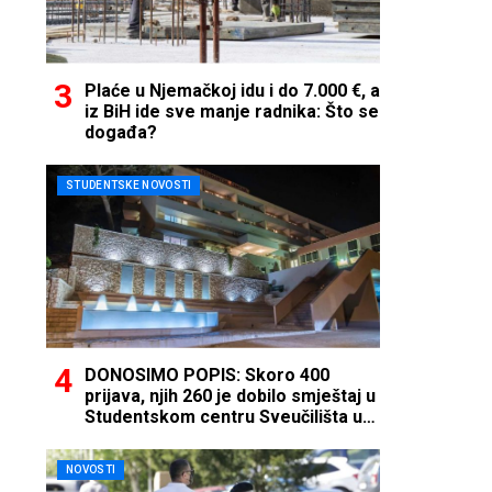
Plaće u Njemačkoj idu i do 7.000 €, a
iz BiH ide sve manje radnika: Što se
događa?
STUDENTSKE NOVOSTI
DONOSIMO POPIS: Skoro 400
prijava, njih 260 je dobilo smještaj u
Studentskom centru Sveučilišta u
Mostaru
NOVOSTI