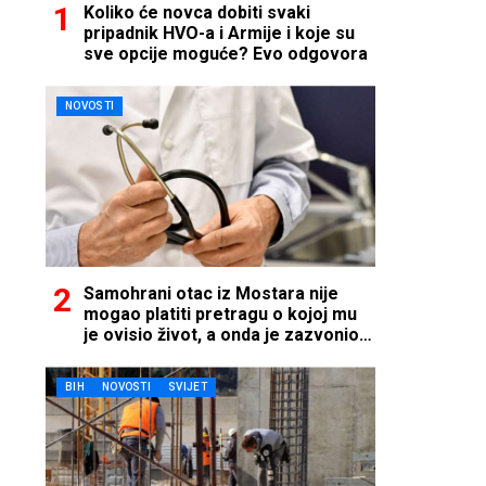
Koliko će novca dobiti svaki
pripadnik HVO-a i Armije i koje su
sve opcije moguće? Evo odgovora
NOVOSTI
Samohrani otac iz Mostara nije
mogao platiti pretragu o kojoj mu
je ovisio život, a onda je zazvonio
telefon…
BIH
NOVOSTI
SVIJET