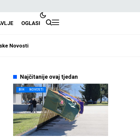
AVLJE
OGLASI
ske Novosti
Najčitanije ovaj tjedan
BIH
NOVOSTI