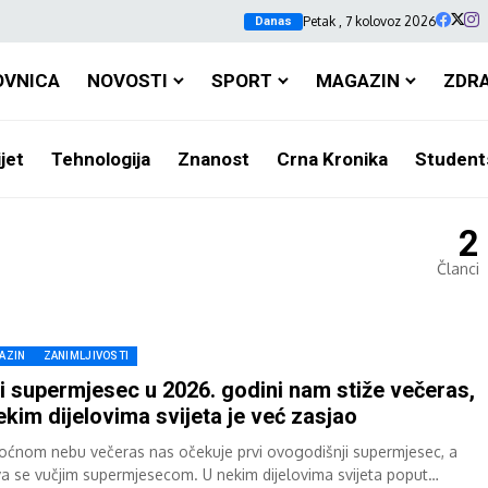
Petak , 7 kolovoz 2026
Danas
OVNICA
NOVOSTI
SPORT
MAGAZIN
ZDR
jet
Tehnologija
Znanost
Crna Kronika
Student
2
Članci
AZIN
ZANIMLJIVOSTI
i supermjesec u 2026. godini nam stiže večeras,
ekim dijelovima svijeta je već zasjao
oćnom nebu večeras nas očekuje prvi ovogodišnji supermjesec, a
va se vučjim supermjesecom. U nekim dijelovima svijeta poput