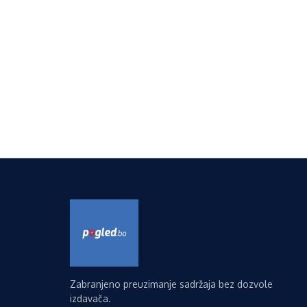
Zabranjeno preuzimanje sadržaja bez dozvole
izdavača.