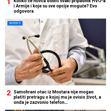
Koliko će novca dobiti svaki pripadnik HVO-a
i Armije i koje su sve opcije moguće? Evo
odgovora
NOVOSTI
Samohrani otac iz Mostara nije mogao
platiti pretragu o kojoj mu je ovisio život, a
onda je zazvonio telefon…