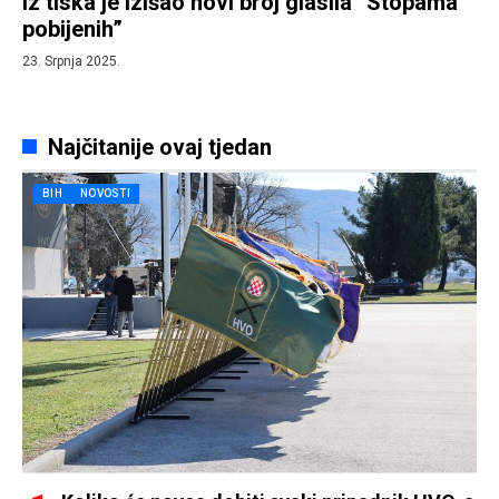
Iz tiska je izišao novi broj glasila “Stopama
pobijenih”
23. Srpnja 2025.
Najčitanije ovaj tjedan
BIH
NOVOSTI