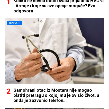
Koliko će novca dobiti svaki pripadnik HVO-a
i Armije i koje su sve opcije moguće? Evo
odgovora
NOVOSTI
Samohrani otac iz Mostara nije mogao
platiti pretragu o kojoj mu je ovisio život, a
onda je zazvonio telefon…