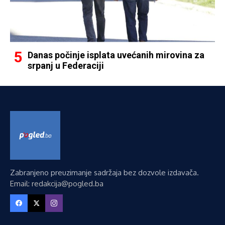
Danas počinje isplata uvećanih mirovina za
srpanj u Federaciji
Zabranjeno preuzimanje sadržaja bez dozvole izdavača.
Email: redakcija@pogled.ba