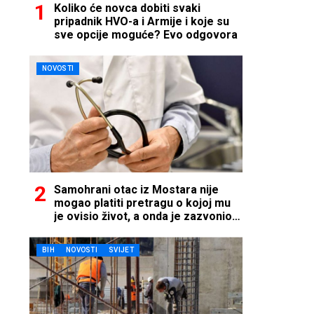
Koliko će novca dobiti svaki
pripadnik HVO-a i Armije i koje su
sve opcije moguće? Evo odgovora
NOVOSTI
Samohrani otac iz Mostara nije
mogao platiti pretragu o kojoj mu
je ovisio život, a onda je zazvonio
telefon…
BIH
NOVOSTI
SVIJET