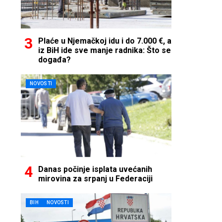
Plaće u Njemačkoj idu i do 7.000 €, a
iz BiH ide sve manje radnika: Što se
događa?
NOVOSTI
Danas počinje isplata uvećanih
mirovina za srpanj u Federaciji
BIH
NOVOSTI