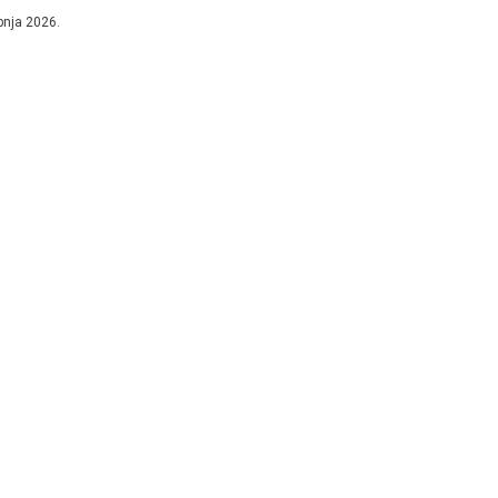
enika gradonačelnika, Bernardinu...
ibnja 2026.