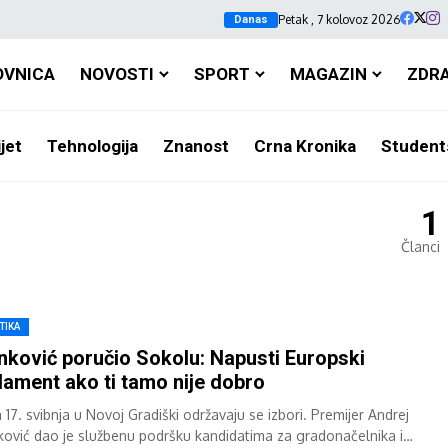
Petak , 7 kolovoz 2026
Danas
OVNICA
NOVOSTI
SPORT
MAGAZIN
ZDR
jet
Tehnologija
Znanost
Crna Kronika
Student
1
Članci
TIKA
nković poručio Sokolu: Napusti Europski
lament ako ti tamo nije dobro
17. svibnja u Novoj Gradiški održavaju se izbori. Premijer Andrej
ković dao je službenu podršku kandidatima za gradonačelnika i