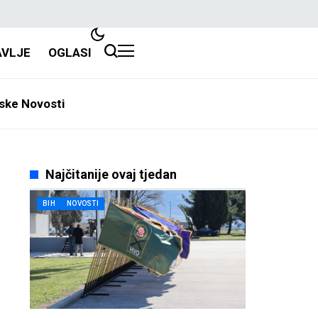
AVLJE
OGLASI
ske Novosti
Najčitanije ovaj tjedan
BIH
NOVOSTI