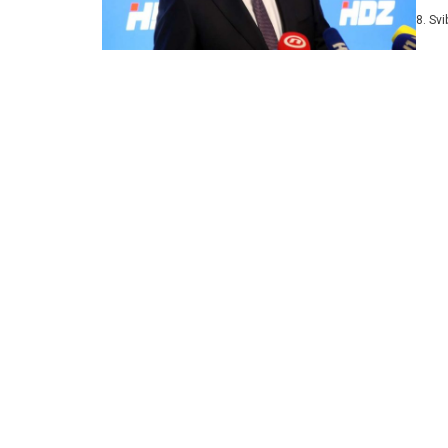
zamj
8. Sv