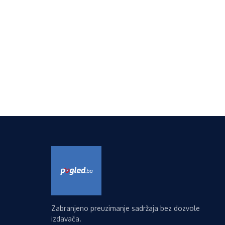
Zabranjeno preuzimanje sadržaja bez dozvole
izdavača.