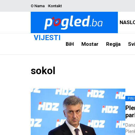
O Nama
Kontakt
NASL
VIJESTI
BiH
Mostar
Regija
Svi
sokol
POLI
Ple
par
Dana 
Plen