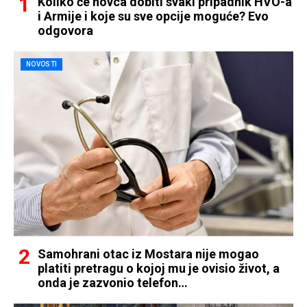
Koliko će novca dobiti svaki pripadnik HVO-a
i Armije i koje su sve opcije moguće? Evo
odgovora
NOVOSTI
Samohrani otac iz Mostara nije mogao
platiti pretragu o kojoj mu je ovisio život, a
onda je zazvonio telefon…