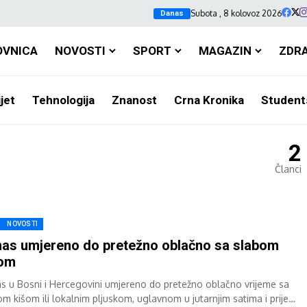
Subota , 8 kolovoz 2026
Danas
OVNICA
NOVOSTI
SPORT
MAGAZIN
ZDR
jet
Tehnologija
Znanost
Crna Kronika
Student
2
Članci
NOVOSTI
as umjereno do pretežno oblačno sa slabom
šom
s u Bosni i Hercegovini umjereno do pretežno oblačno vrijeme sa
om kišom ili lokalnim pljuskom, uglavnom u jutarnjim satima i prije