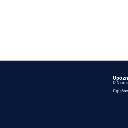
Upozn
O Nama
Oglašav