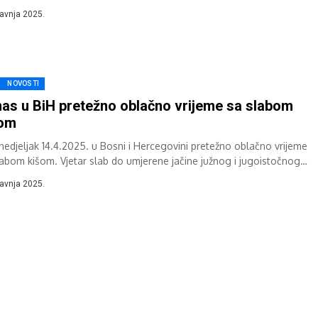
e....
ravnja 2025.
NOVOSTI
as u BiH pretežno oblačno vrijeme sa slabom
šom
nedjeljak 14.4.2025. u Bosni i Hercegovini pretežno oblačno vrijeme
labom kišom. Vjetar slab do umjerene jačine južnog i jugoistočnog
a. Najniža...
ravnja 2025.