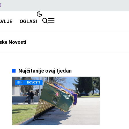
AVLJE
OGLASI
ske Novosti
Najčitanije ovaj tjedan
BIH
NOVOSTI