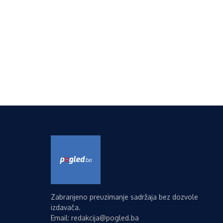
Zabranjeno preuzimanje sadržaja bez dozvole
izdavača.
Email: redakcija@pogled.ba