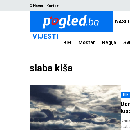
O Nama
Kontakt
NASL
VIJESTI
BiH
Mostar
Regija
Svi
slaba kiša
BIH
Dan
ki
Dana
slab