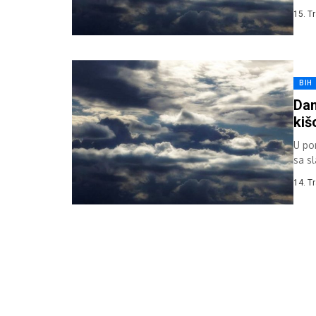
podn
15. T
BIH
Dan
ki
U po
sa s
smjer
14. T