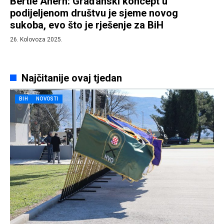
Bertie Ahern: Građanski koncept u
podijeljenom društvu je sjeme novog
sukoba, evo što je rješenje za BiH
26. Kolovoza 2025.
Najčitanije ovaj tjedan
BIH
NOVOSTI