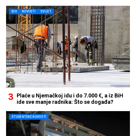
BIH
NOVOSTI
SVIJET
Plaće u Njemačkoj idu i do 7.000 €, a iz BiH
ide sve manje radnika: Što se događa?
STUDENTSKE NOVOSTI