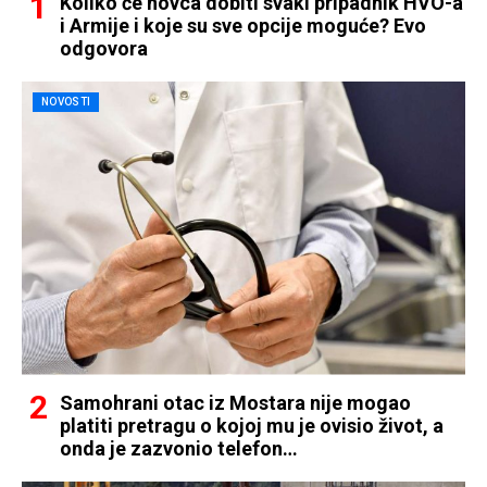
Koliko će novca dobiti svaki pripadnik HVO-a
i Armije i koje su sve opcije moguće? Evo
odgovora
NOVOSTI
Samohrani otac iz Mostara nije mogao
platiti pretragu o kojoj mu je ovisio život, a
onda je zazvonio telefon…