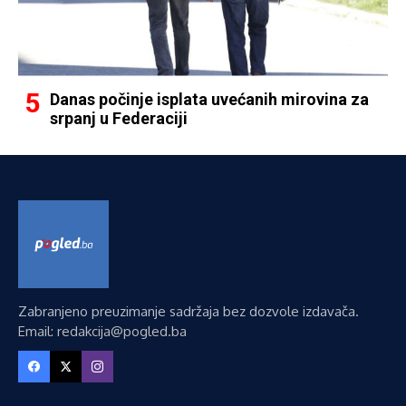
Danas počinje isplata uvećanih mirovina za
srpanj u Federaciji
Zabranjeno preuzimanje sadržaja bez dozvole izdavača.
Email: redakcija@pogled.ba