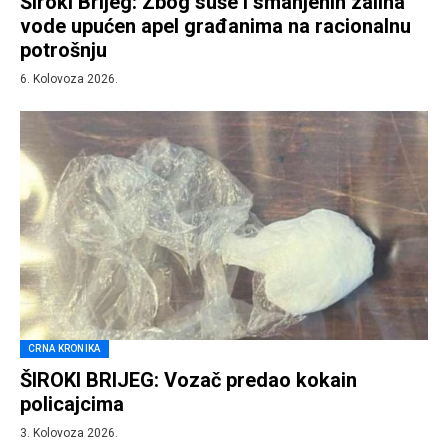
Široki Brijeg: Zbog suše i smanjenih zaliha
vode upućen apel građanima na racionalnu
potrošnju
6. Kolovoza 2026.
CRNA KRONIKA
ŠIROKI BRIJEG: Vozač predao kokain
policajcima
3. Kolovoza 2026.