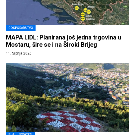
GOSPODARSTVO
MAPA LIDL: Planirana još jedna trgovina u
Mostaru, šire se i na Široki Brijeg
11. Srpnja 2026.
BIH
NOVOSTI