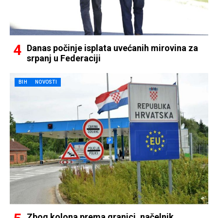
Danas počinje isplata uvećanih mirovina za
srpanj u Federaciji
BIH
NOVOSTI
Zbog kolona prema granici, načelnik