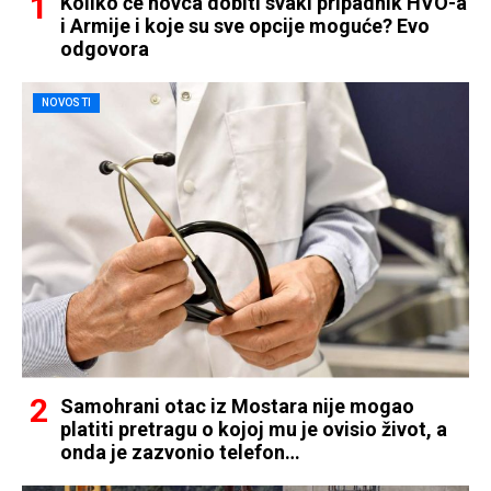
Koliko će novca dobiti svaki pripadnik HVO-a
i Armije i koje su sve opcije moguće? Evo
odgovora
NOVOSTI
Samohrani otac iz Mostara nije mogao
platiti pretragu o kojoj mu je ovisio život, a
onda je zazvonio telefon…