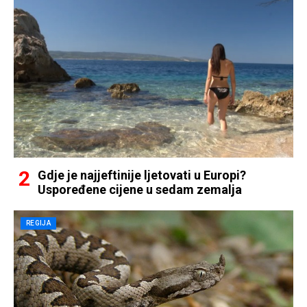
Gdje je najjeftinije ljetovati u Europi?
Uspoređene cijene u sedam zemalja
REGIJA