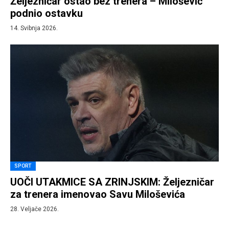
Željezničar ostao bez trenera – Milošević
podnio ostavku
14. Svibnja 2026.
SPORT
UOČI UTAKMICE SA ZRINJSKIM: Željezničar
za trenera imenovao Savu Miloševića
28. Veljače 2026.