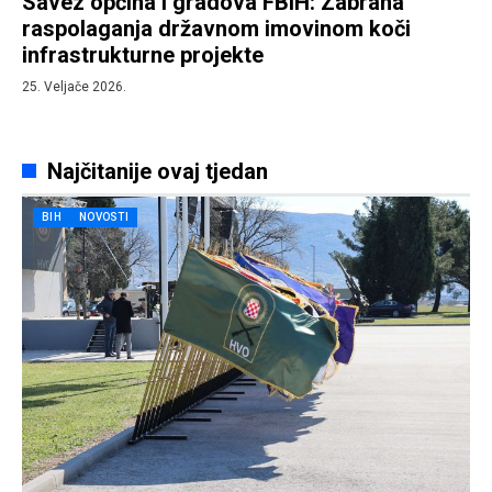
Savez općina i gradova FBiH: Zabrana
raspolaganja državnom imovinom koči
infrastrukturne projekte
25. Veljače 2026.
Najčitanije ovaj tjedan
BIH
NOVOSTI