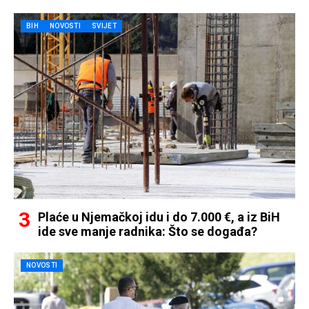
BIH
NOVOSTI
SVIJET
Plaće u Njemačkoj idu i do 7.000 €, a iz BiH
ide sve manje radnika: Što se događa?
NOVOSTI