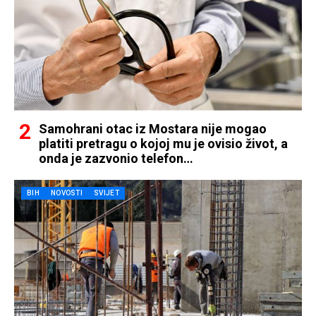
Samohrani otac iz Mostara nije mogao
platiti pretragu o kojoj mu je ovisio život, a
onda je zazvonio telefon…
BIH
NOVOSTI
SVIJET