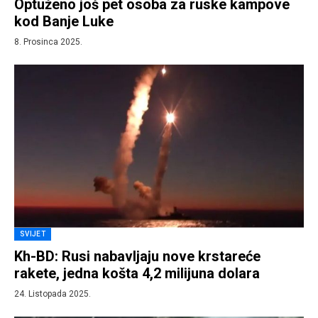
Optuženo još pet osoba za ruske kampove
kod Banje Luke
8. Prosinca 2025.
SVIJET
Kh-BD: Rusi nabavljaju nove krstareće
rakete, jedna košta 4,2 milijuna dolara
24. Listopada 2025.