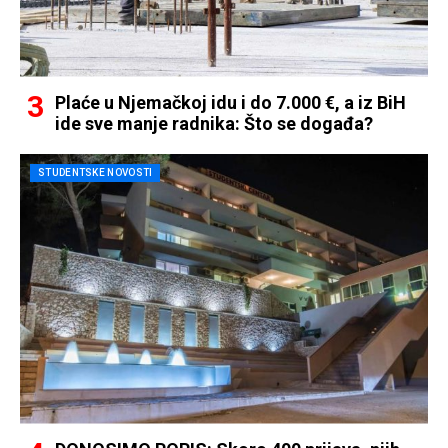
Plaće u Njemačkoj idu i do 7.000 €, a iz BiH
ide sve manje radnika: Što se događa?
STUDENTSKE NOVOSTI